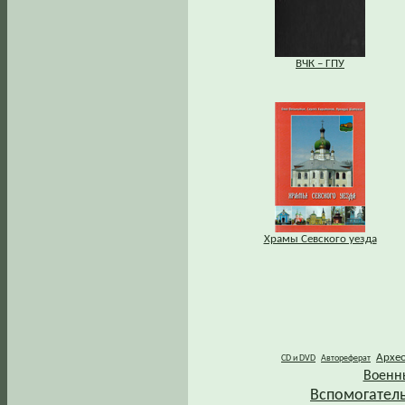
ВЧК – ГПУ
Храмы Севского уезда
Архе
CD и DVD
Автореферат
Военн
Вспомогател