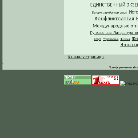
ЕДИНСТВЕННЫЙ ЭКЗ
Ист
История зарубежных стран
Конфликтология
Международные от
Путешествия. Литература по
Фи
Спорт
Управление
Физика
Этногра
К началу страницы
.
При оформлении сайта