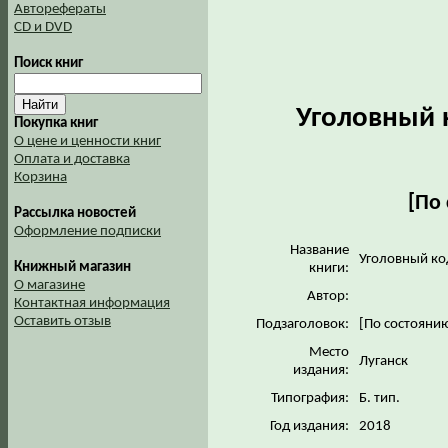
Авторефераты
CD и DVD
Поиск книг
Уголовный 
Покупка книг
О цене и ценности книг
Оплата и доставка
Корзина
[По 
Рассылка новостей
Оформление подписки
Название
Уголовный ко
Книжный магазин
книги:
О магазине
Автор:
Контактная информация
Оставить отзыв
Подзаголовок:
[По состояни
Место
Луганск
издания:
Типография:
Б. тип.
Год издания:
2018