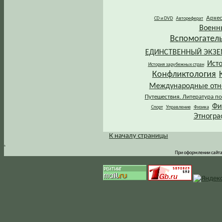
Архе
CD и DVD
Автореферат
Военн
Вспомогател
ЕДИНСТВЕННЫЙ ЭКЗ
Ист
История зарубежных стран
Конфликтология
Международные от
Путешествия. Литература по
Фи
Спорт
Управление
Физика
Этногра
К началу страницы
.
При оформлении сайта