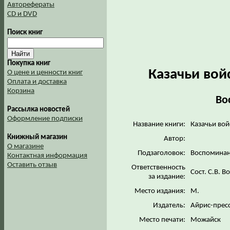
Авторефераты
CD и DVD
Поиск книг
Покупка книг
Казачьи вой
О цене и ценности книг
Оплата и доставка
Корзина
Во
Рассылка новостей
Оформление подписки
Название книги:
Казачьи вой
Книжный магазин
Автор:
О магазине
Подзаголовок:
Воспоминан
Контактная информация
Оставить отзыв
Ответственность
Сост. С.В. 
за издание:
Место издания:
М.
Издатель:
Айрис-прес
Место печати:
Можайск