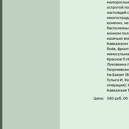
малорослые 
остротой по
настоящей с
многострада
конечно, не
бесполезным
конном пол
казачьих во
Кавказском 
боёв, фронт
немусульман
Краснов П.Н
Луковкина п
Георгиевски
На Баязет (
Гулыга И. К
операция); 
Кавказская 
Цена:
560 руб. 00