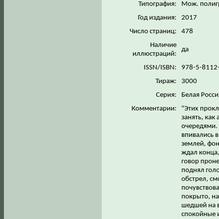
Типография:
Мож. полиг
Год издания:
2017
Число страниц:
478
Наличие
да
иллюстраций:
ISSN/ISBN:
978-5-8112
Тираж:
3000
Серия:
Белая Росс
Комментарии:
"Этих прокл
занять, как
очередями. 
впивались в
землей, фон
ждал конца,
говор проне
поднял голо
обстрел, см
почувствов
покрыто, на
шедшей на 
спокойные и