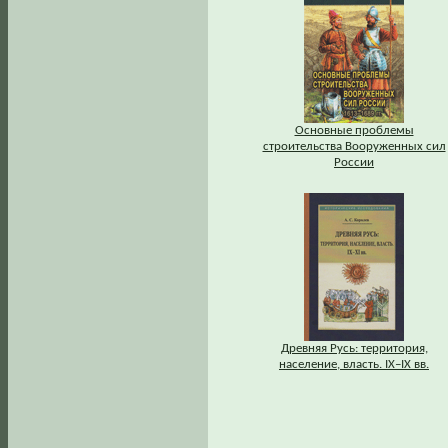
Основные проблемы
строительства Вооруженных сил
России
Древняя Русь: территория,
население, власть. IХ–IХ вв.