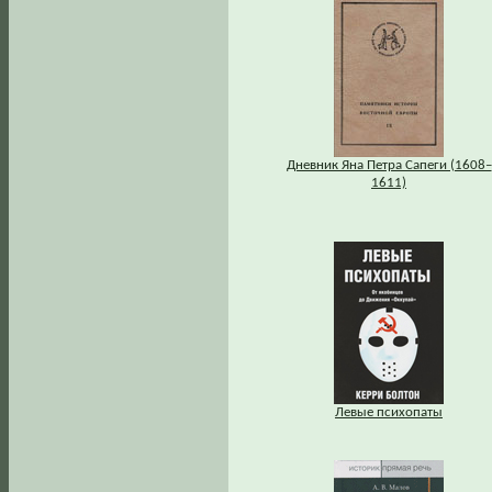
Дневник Яна Петра Сапеги (1608–
1611)
Левые психопаты