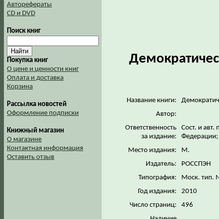
Авторефераты
CD и DVD
Поиск книг
Демократичес
Покупка книг
О цене и ценности книг
Оплата и доставка
Корзина
Название книги:
Демократиче
Рассылка новостей
Оформление подписки
Автор:
Ответственность
Сост. и авт
Книжный магазин
за издание:
Федерации; 
О магазине
Контактная информация
Место издания:
М.
Оставить отзыв
Издатель:
РОССПЭН
Типография:
Моск. тип.
Год издания:
2010
Число страниц:
496
Наличие