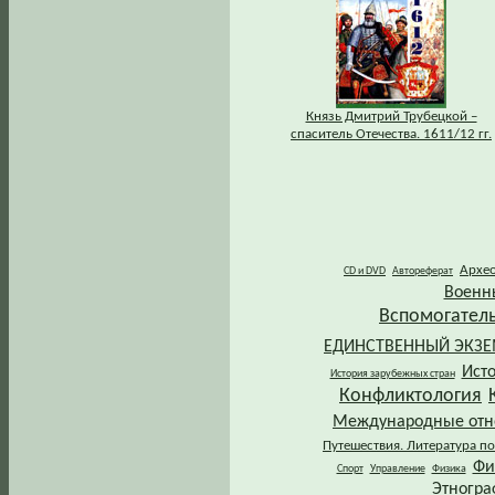
Князь Дмитрий Трубецкой –
спаситель Отечества. 1611/12 гг.
Архе
CD и DVD
Автореферат
Военн
Вспомогател
ЕДИНСТВЕННЫЙ ЭКЗ
Ист
История зарубежных стран
Конфликтология
Международные от
Путешествия. Литература по
Фи
Спорт
Управление
Физика
Этногра