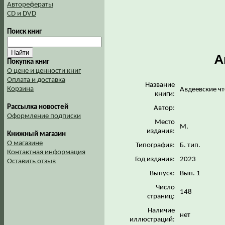
Авторефераты
CD и DVD
Поиск книг
А
Покупка книг
О цене и ценности книг
Оплата и доставка
Название
Корзина
Авдеевские ч
книги:
Рассылка новостей
Автор:
Оформление подписки
Место
М.
издания:
Книжный магазин
О магазине
Типография:
Б. тип.
Контактная информация
Год издания:
2023
Оставить отзыв
Выпуск:
Вып. 1
Число
148
страниц:
Наличие
нет
иллюстраций: