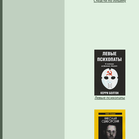
Страсти по Ильину
Левые психопаты