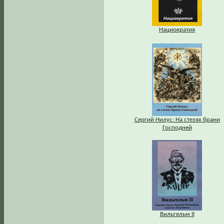
Нациократия
Сергий Нилус: На стезях брани
Господней
Вильгельм II