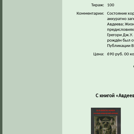
Тираж:
100
Комментарии:
Состояние хо
аккуратно заг
Авдеева; Жизн
предисловиях 
Грегори Дж.У.
рождён был о
Публикации В.
Цена:
690 руб. 00 к
С книгой «Авдее