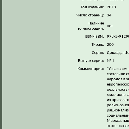
Год издания:
2013
Число страниц:
34
Наличие
нет
иллюстраций:
ISSN/ISBN:
978-5-9129
Тираж:
200
Серия:
Доклады Це
Выпуск серии:
№ 1
Комментарии:
"Усваиваемы
составили 
народов в э
европейских
реальность
миллионы а
из привычн
религиозног
рационализ
социальным
Маркса, нац
этого оказа