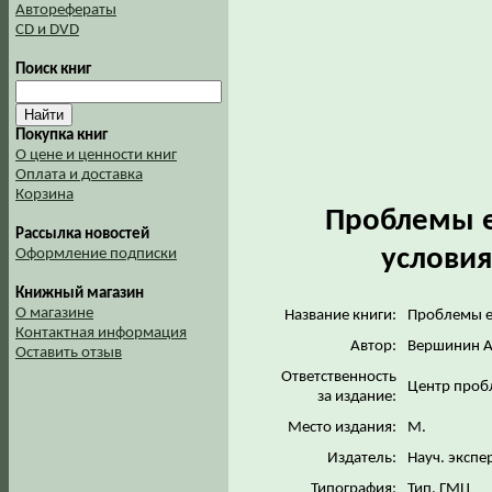
Авторефераты
CD и DVD
Поиск книг
Покупка книг
О цене и ценности книг
Оплата и доставка
Корзина
Проблемы е
Рассылка новостей
условия
Оформление подписки
Книжный магазин
О магазине
Название книги:
Проблемы е
Контактная информация
Автор:
Вершинин А
Оставить отзыв
Ответственность
Центр пробл
за издание:
Место издания:
М.
Издатель:
Науч. экспе
Типография:
Тип. ГМЦ