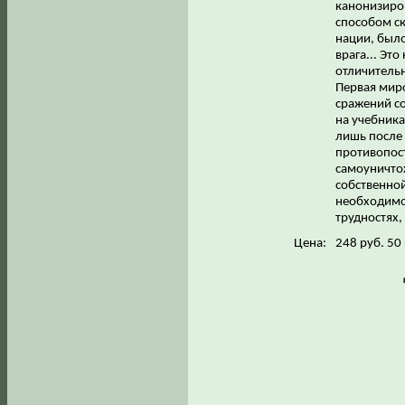
канонизиро
способом с
нации, было
врага... Эт
отличитель
Первая мир
сражений с
на учебника
лишь после
противопос
самоуничто
собственной
необходимос
трудностях,
Цена:
248 руб. 50