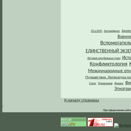
Архе
CD и DVD
Автореферат
Военн
Вспомогател
ЕДИНСТВЕННЫЙ ЭКЗ
Ист
История зарубежных стран
Конфликтология
Международные от
Путешествия. Литература по
Фи
Спорт
Управление
Физика
Этногра
К началу страницы
.
При оформлении сайта