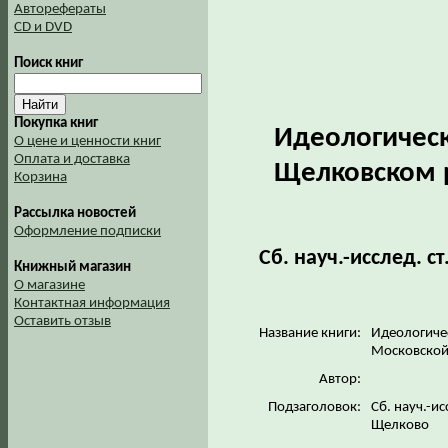
Авторефераты
CD и DVD
Поиск книг
Покупка книг
Идеологическ
О цене и ценности книг
Оплата и доставка
Щелковском р
Корзина
Рассылка новостей
Оформление подписки
Сб. науч.-исслед. 
Книжный магазин
О магазине
Контактная информация
Оставить отзыв
Название книги:
Идеологиче
Московской 
Автор:
Подзаголовок:
Сб. науч.-и
Щелково