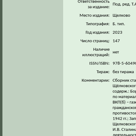
Ответственность
Под. ред. Т
за издание:
Место издания:
Щелково
Типография:
Б. тип.
Год издания:
2023
Число страниц:
147
Наличие
нет
иллюстраций:
ISSN/ISBN:
978-5-6049
Тираж:
без тиража
Комментарии:
Сборник ста
Щёлковского
содерж.: Бо
по материал
ВКП(б) – га
гражданског
противосто
1942 гг.; З
Щелковског
И.В. Сталин
деятельност