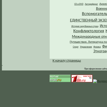
Архе
CD и DVD
Автореферат
Военн
Вспомогател
ЕДИНСТВЕННЫЙ ЭКЗ
Ист
История зарубежных стран
Конфликтология
Международные от
Путешествия. Литература по
Фи
Спорт
Управление
Физика
Этногра
К началу страницы
.
При оформлении сайта