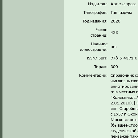
Издатель:
Арт-экспресс
Типография:
Тип. изд-ва
Год издания:
2020
Число
423
страниц:
Наличие
нет
иллюстраций:
ISSN/ISBN:
978-5-4391-
Тираж:
300
Комментарии:
Справочник с
чья жизнь свя
аннотированн
гг. в местных
"Колесников А
2.01.2010). [
янв. Старейш
с 1957 г. Ок
Московское 
(бывшее Стро
студенческой
пейзажей так