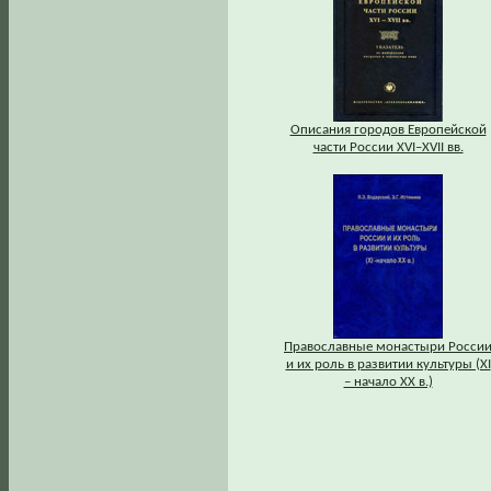
Описания городов Европейской
части России XVI–XVII вв.
Православные монастыри Росси
и их роль в развитии культуры (XI
– начало XX в.)