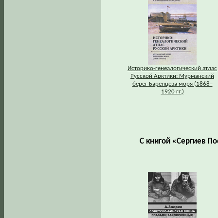
Историко-генеалогический атлас
Русской Арктики: Мурманский
берег Баренцева моря (1868–
1920 гг.)
С книгой «Сергиев По