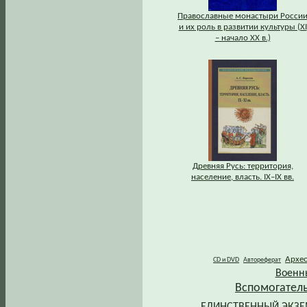
Православные монастыри Росси
и их роль в развитии культуры (XI
– начало XX в.)
Древняя Русь: территория,
население, власть. IХ–IХ вв.
Архе
CD и DVD
Автореферат
Военн
Вспомогател
ЕДИНСТВЕННЫЙ ЭКЗ