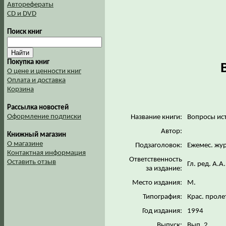
Авторефераты
CD и DVD
Поиск книг
Покупка книг
О цене и ценности книг
Оплата и доставка
Корзина
Рассылка новостей
Оформление подписки
Название книги:
Вопросы ис
Автор:
Книжный магазин
О магазине
Подзаголовок:
Ежемес. жу
Контактная информация
Ответственность
Оставить отзыв
Гл. ред. А.
за издание:
Место издания:
М.
Типография:
Крас. прол
Год издания:
1994
Выпуск:
Вып. 2