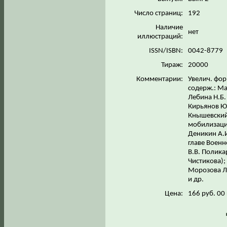
Число страниц:
192
Наличие
нет
иллюстраций:
ISSN/ISBN:
0042-8779
Тираж:
20000
Комментарии:
Увелич. фор
содерж.: Ма
Лебина Н.Б.
Кирьянов Ю.
Кнышевский
мобилизаци
Деникин А.И
главе Военн
В.В. Полика
Чистикова);
Морозова Л.
и др.
Цена:
166 руб. 00