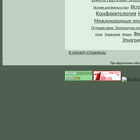
Ист
История зарубежных стран
Конфликтология
Международные от
Путешествия. Литература по
Фи
Спорт
Управление
Физика
Этногра
К началу страницы
.
При оформлении сайта