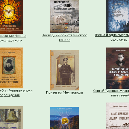
Тисяча й одна смерть
Последний бой сталинского
сказание Иоанна
одна смерт
сокола
онштадтского
убич. Человек эпохи
Сергей Туренко. Жизнь
Привет из Мелитополя
озрождения
пять свече