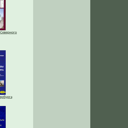
 Северного
ербурга