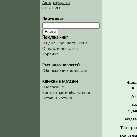
Авторефераты
CD и DVD
Поиск книг
Покупка книг
О цене и ценности книг
Оплата и доставка
Корзина
Рассылка новостей
Оформление подписки
Книжный магазин
Назв
О магазине
кн
Контактная информация
Ав
Оставить отзыв
Ме
изда
Издат
Типогра
Год изда