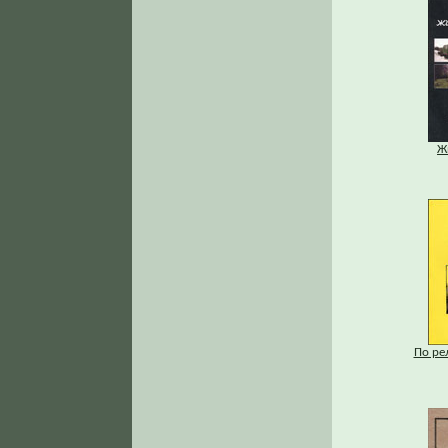
Ж
По ре