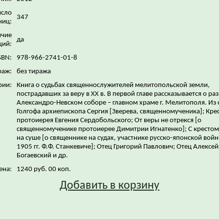
исло
347
ниц:
ичие
да
ций:
SBN:
978-966-2741-01-8
раж:
без тиража
рии:
Книга о судьбах священнослужителей мелитопольской земли,
пострадавших за веру в ХХ в. В первой главе рассказывается о р
Александро-Невском соборе – главном храме г. Мелитополя. Из 
Голгофа архиепископа Сергия [Зверева, священномученика]; Кре
протоиерея Евгения Сердобольского; От веры не отрекся [о
священномученике протоиерее Димитрии Игнатенко]; С крестом
на суше [о священнике на судах, участнике русско-японской вой
1905 гг. Ф.Ф. Станкевиче]; Отец Григорий Павлович; Отец Алексей
Богаевский и др.
ена:
1240 руб. 00 коп.
Добавить в корзину