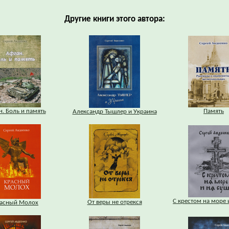
Другие книги этого автора:
н. Боль и память
Память
Александр Тышлер и Украина
С крестом на море 
От веры не отрекся
асный Молох