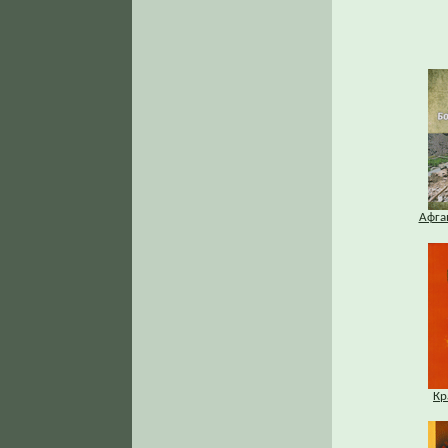
Афга
Кр