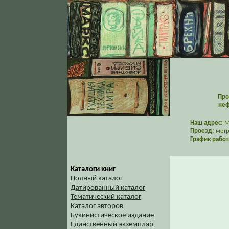
Про
неф
Наш адрес:
Мо
Проезд:
метр
График работ
Каталоги книг
Полный каталог
Датированный каталог
Тематический каталог
Каталог авторов
Букинистическое издание
Единственный экземпляр