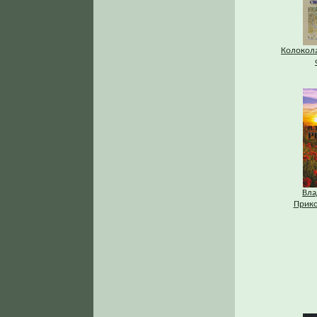
Колокола
Вла
Прико