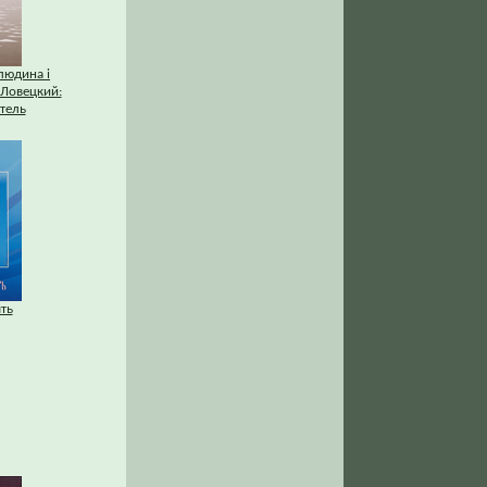
людина і
 Ловецкий:
тель
ть