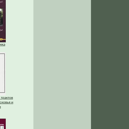
нка
 трактов
сковья и
я