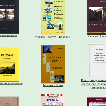
ивые рельсы
Ближняя Ряза
Москва – Калуга – Козельск
К истории древних
льсам и по земле
Восточного Подмо
Москва – Углич
Замосковь