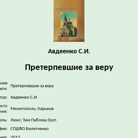
Авдеенко С.И.
Претерпевшие за веру
ание
Претерпевшие за веру
иги:
тор:
Авдеенко С.И.
сто
Мелитополь; Харьков
ния:
ель:
Люкс; Тим Паблиш Груп
фия:
СПДФО Билетченко
ния:
2012