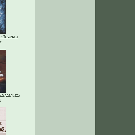
 = Тысяча и
ь
 в двадцать
й