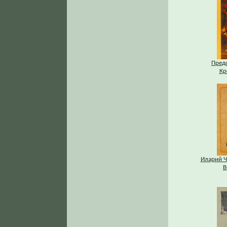
Пред
Кр
Иларий Ч
В