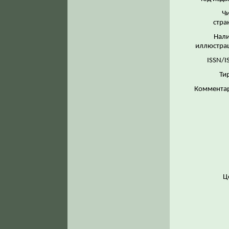
Ч
стра
Нал
иллюстра
ISSN/I
Ти
Коммента
Ц