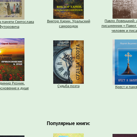
Павло Ловецький: 
Виктор Харин. Уральский
 памяти Святослава
письменник = Павел
самородок
Футоровича
человек и писа
димир Резник.
Судьба поэта
Крест и памя
сновение к душе
Популярные книги: