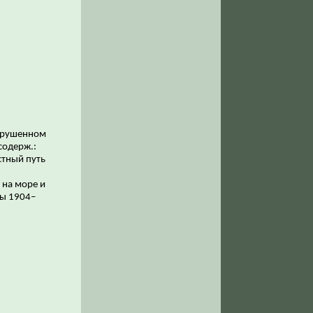
азрушенном
содерж.:
стный путь
 на море и
ны 1904–