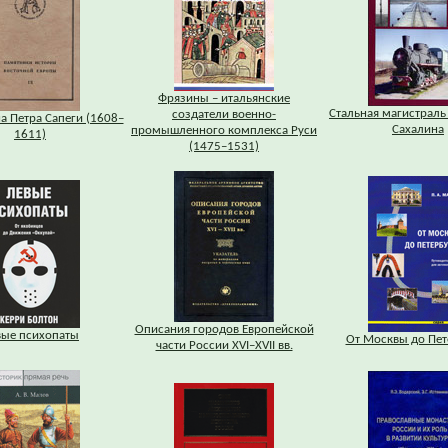
Фрязины – итальянские
Стальная магистраль
создатели военно-
а Петра Сапеги (1608–
Сахалина
промышленного комплекса Руси
1611)
(1475–1531)
Описания городов Европейской
вые психопаты
От Москвы до Пет
части России XVI–XVII вв.