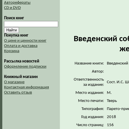
Авторефераты
CD и DVD
Поиск книг
Покупка книг
Введенский со
О цене и ценности книг
Оплата и доставка
же
Корзина
Рассылка новостей
Название книги:
Введенский
Оформление подписки
Автор:
Книжный магазин
Ответственность
О магазине
Сост. И.С. 
за издание:
Контактная информация
Оставить отзыв
Место издания:
М.
Место печати:
Тверь
Типография:
Парето-при
Год издания:
2018
Число страниц:
156