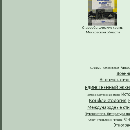
Старообрядческие храмы
Московской области
Архе
CD и DVD
Автореферат
Военн
Вспомогател
ЕДИНСТВЕННЫЙ ЭКЗ
Ист
История зарубежных стран
Конфликтология
Международные от
Путешествия. Литература по
Фи
Спорт
Управление
Физика
Этногра