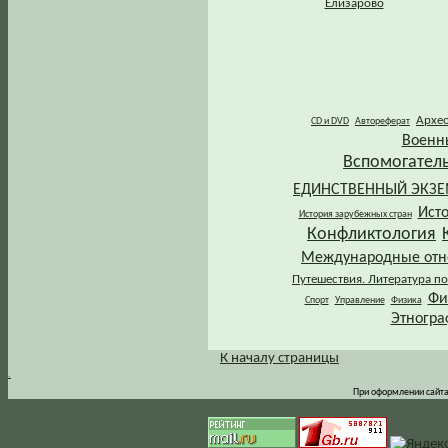
Елизарово
Архе
CD и DVD
Автореферат
Военн
Вспомогател
ЕДИНСТВЕННЫЙ ЭКЗ
Ист
История зарубежных стран
Конфликтология
Международные от
Путешествия. Литература по
Фи
Спорт
Управление
Физика
Этногра
К началу страницы
.
При оформлении сайта