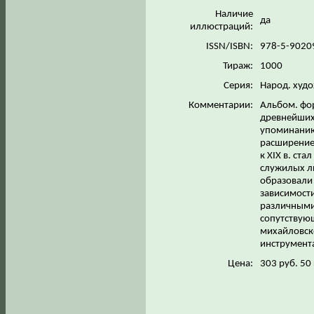
Наличие
да
иллюстраций:
ISSN/ISBN:
978-5-9020
Тираж:
1000
Серия:
Народ. худ
Комментарии:
Альбом. фор
древнейших 
упоминанию 
расширением
к XIX в. ст
служилых л
образовали 
зависимости
различными
сопутствующ
михайловско
инструмента
Цена:
303 руб. 50