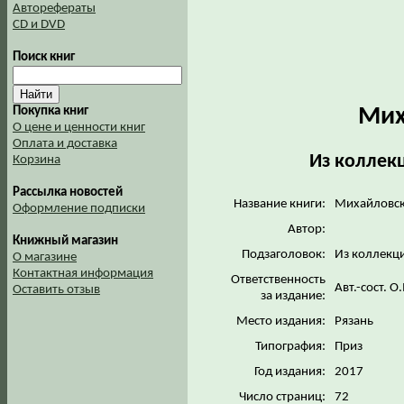
Авторефераты
CD и DVD
Поиск книг
Мих
Покупка книг
О цене и ценности книг
Оплата и доставка
Из коллек
Корзина
Рассылка новостей
Название книги:
Михайловск
Оформление подписки
Автор:
Книжный магазин
Подзаголовок:
Из коллекц
О магазине
Контактная информация
Ответственность
Авт.-сост. О
Оставить отзыв
за издание:
Место издания:
Рязань
Типография:
Приз
Год издания:
2017
Число страниц:
72