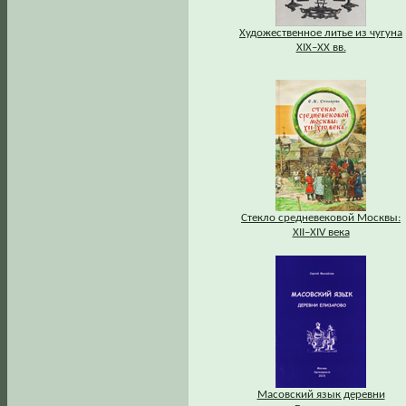
Художественное литье из чугуна
XIX–XX вв.
Стекло средневековой Москвы:
XII–XIV века
Масовский язык деревни