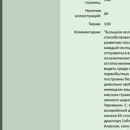
348
страниц:
Наличие
да
иллюстраций:
Тираж:
100
Комментарии:
"Большое кол
способствова
развитию пос
каждый молод
отправиться в
полуинтеллиг
остатка жизни
видеть среди 
первобытных у
построены без
довольно сво
немецком язык
маслом странн
земного шара
Терменом. С. 
ассирийской д
начале ХХ сто
диаспору [обл
Аласная, село