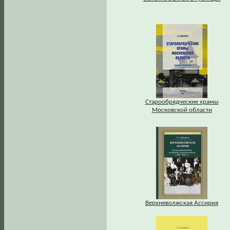
Старообрядческие храмы
Московской области
Верхневолжская Ассирия