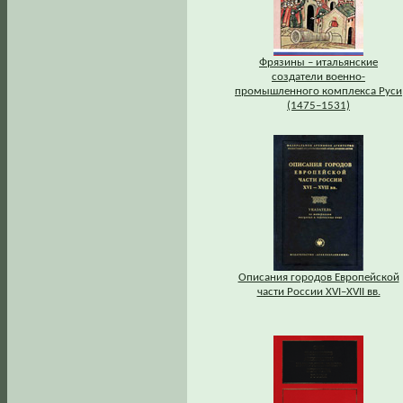
Фрязины – итальянские
создатели военно-
промышленного комплекса Руси
(1475–1531)
Описания городов Европейской
части России XVI–XVII вв.