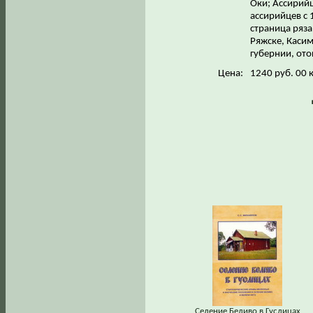
Оки; Ассирийц
ассирийцев с 
страница ряза
Ряжске, Каси
губернии, ото
Цена:
1240 руб. 00 
Селение Беливо в Гуслицах