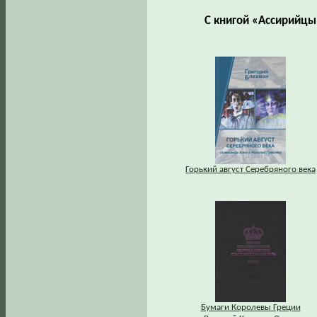
С книгой «Ассирийцы
Горький август Серебряного века
Бумаги Королевы Греции