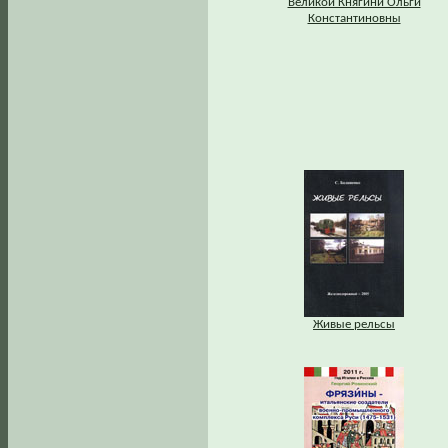
Великой Княгини Ольги
Константиновны
Живые рельсы