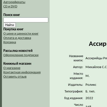
Авторефераты
CD и DVD
Поиск книг
Покупка книг
О цене и ценности книг
Оплата и доставка
Ассир
Корзина
Рассылка новостей
Оформление подписки
Название
Ассирийцы Ря
книги:
Книжный магазин
Автор:
Михайлов С.С
О магазине
Контактная информация
Место
М.
Оставить отзыв
издания:
Издатель:
Роликс
Типография:
Б. тип.
Год издания:
2022
Число