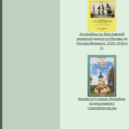
Ассирийцы по Ярославской
железной дороге от Москвы до
Ростова Великого. 1920–1930-е
гг.
Беливо в Гуслицах: Колыбель
подмосковного
старообрядчества