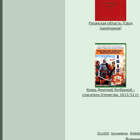
Рязанская область: [Свод
памятников]
Князь Дмитрий Трубецкой –
спаситель Отечества. 1611/12 гг.
Архе
CD и DVD
Автореферат
Военн