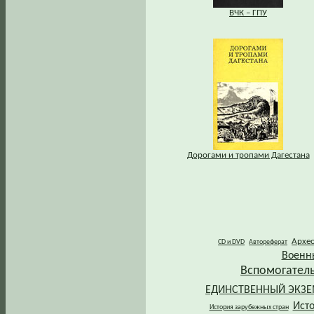
ВЧК – ГПУ
Дорогами и тропами Дагестана
Архе
CD и DVD
Автореферат
Военн
Вспомогател
ЕДИНСТВЕННЫЙ ЭКЗ
Ист
История зарубежных стран