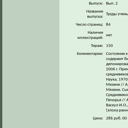
Выпуск:
Вып. 2
Название
Труды учен
выпуска:
Число страниц:
84
Наличие
нет
иллюстраций:
Тираж:
150
Комментарии:
Состояние х
содержит б
депонирова
2006 г. При
средневеков
Наука, 1970
Мезени // 
Мезени. Сык
Средневеко
Печорья // 
Васкул И.О.
(эпоха ранн
Цена:
286 руб. 00