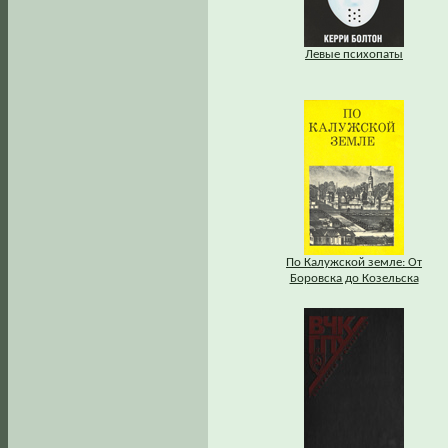
Левые психопаты
По Калужской земле: От
Боровска до Козельска