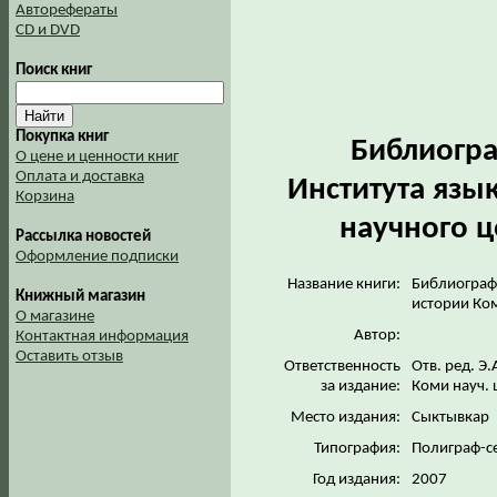
Авторефераты
CD и DVD
Поиск книг
Покупка книг
Библиогра
О цене и ценности книг
Оплата и доставка
Института язы
Корзина
научного ц
Рассылка новостей
Оформление подписки
Название книги:
Библиографи
Книжный магазин
истории Ко
О магазине
Автор:
Контактная информация
Оставить отзыв
Ответственность
Отв. ред. Э.
за издание:
Коми науч. ц
Место издания:
Сыктывкар
Типография:
Полиграф-с
Год издания:
2007