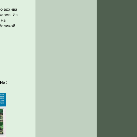
го архива
уаров. Из
 На
 Великой
и»: