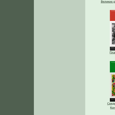
Великих р
Пла
Средн
Ко