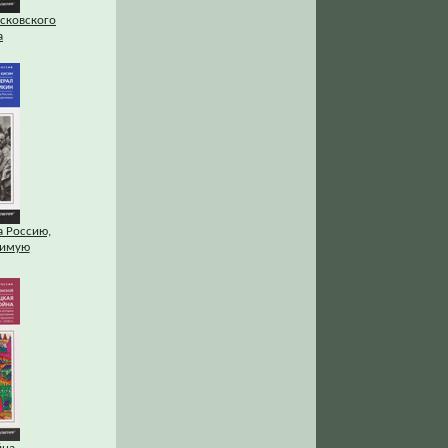
сковского
а
а Россию,
лимую