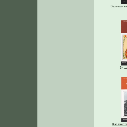
Великая к
Вла
Казачест