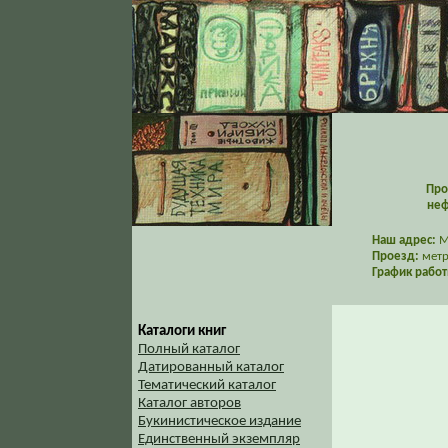
Про
неф
Наш адрес:
Мо
Проезд:
метр
График работ
Каталоги книг
Полный каталог
Датированный каталог
Тематический каталог
Каталог авторов
Букинистическое издание
Единственный экземпляр