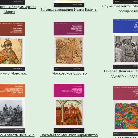
Служилые элиты Мо
нягиня Владимирская
Загадка завещания Ивана Калиты
государств
Мария
Генерал Деникин: З
димир Мономах
Московское царство
единую и неде
во и власть накануне
Посольство монахов-кармелитов