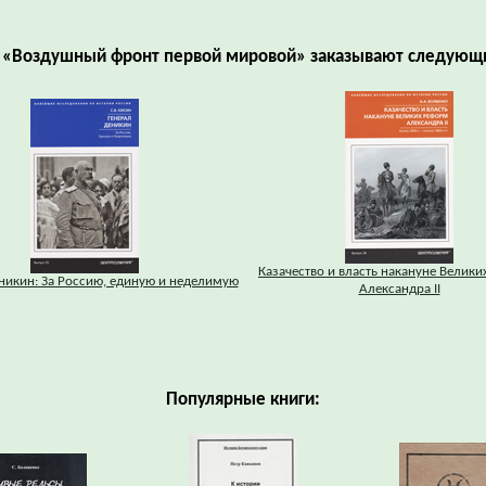
й «Воздушный фронт первой мировой» заказывают следующи
Казачество и власть накануне Велик
никин: За Россию, единую и неделимую
Александра II
Популярные книги: