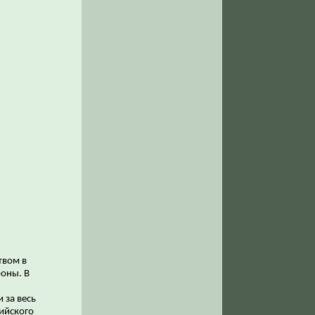
твом в
оны. В
 за весь
ийского