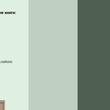
е книги:
их реформ