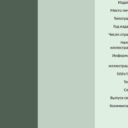
Издат
Место пе
Типогра
Год изд
Число стр
Нал
иллюстра
Информ
иллюстрац
ISSN/
Ти
Се
Выпуск с
Коммента