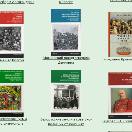
Полоцкая во
еформ Александра II
в России
Московский поход генерала
Рождение Древне
мя над Волгой
Деникина
евековая Русь и
Белорусские земли в советско-
Генерал В.А. Сух
нстантинополь
польских отношениях