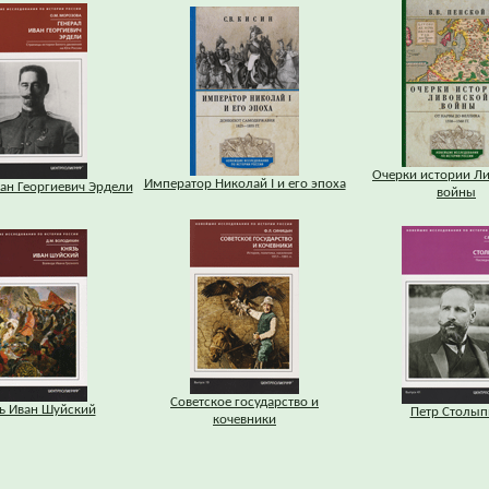
Очерки истории Л
Император Николай I и его эпоха
ан Георгиевич Эрдели
войны
Советское государство и
ь Иван Шуйский
Петр Столып
кочевники