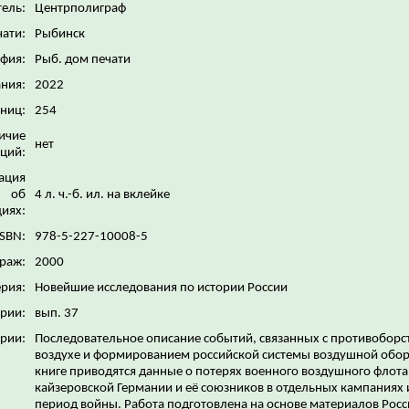
ель:
Центрполиграф
чати:
Рыбинск
фия:
Рыб. дом печати
ания:
2022
аниц:
254
ичие
нет
ций:
ация
об
4 л. ч.-б. ил. на вклейке
иях:
ISBN:
978-5-227-10008-5
раж:
2000
рия:
Новейшие исследования по истории России
ерии:
вып. 37
рии:
Последовательное описание событий, связанных с противоборс
воздухе и формированием российской системы воздушной обор
книге приводятся данные о потерях военного воздушного флота
кайзеровской Германии и её союзников в отдельных кампаниях и
период войны. Работа подготовлена на основе материалов Росс