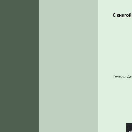
С книго
Генерал Де