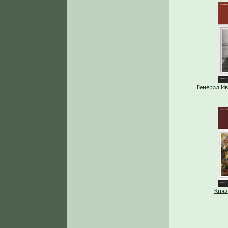
Генерал Ив
Княз