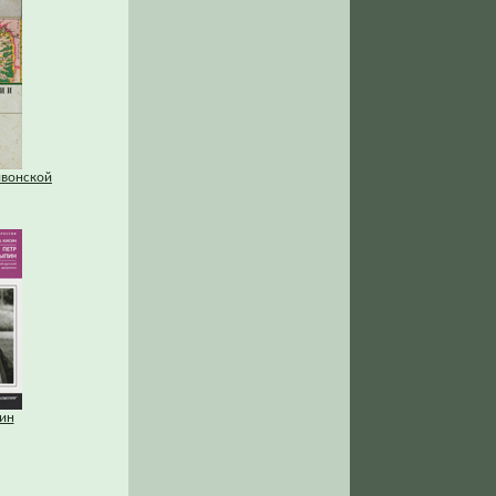
ивонской
ин