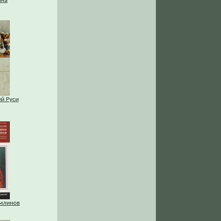
йна
й Руси
омлинов