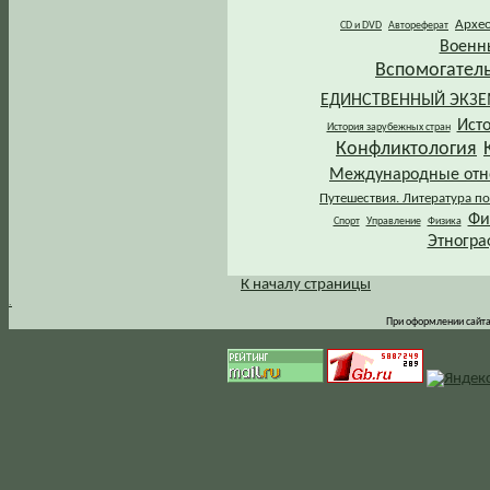
Архе
CD и DVD
Автореферат
Военн
Вспомогател
ЕДИНСТВЕННЫЙ ЭКЗ
Ист
История зарубежных стран
Конфликтология
Международные от
Путешествия. Литература по
Фи
Спорт
Управление
Физика
Этногра
К началу страницы
.
При оформлении сайта