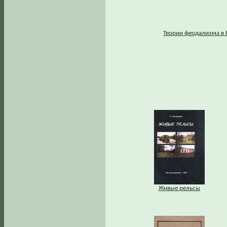
Теории феодализма в Р
Живые рельсы