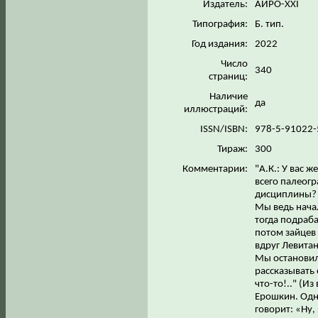
Издатель:
АИРО-XXI
Типография:
Б. тип.
Год издания:
2022
Число
340
страниц:
Наличие
да
иллюстраций:
ISSN/ISBN:
978-5-91022
Тираж:
300
Комментарии:
"А.К.: У вас 
всего палеогр
дисциплины? 
Мы ведь начал
тогда подраб
потом зайцев 
вдруг Левитан
Мы остановили
рассказывать
что-то!.." (И
Ерошкин. Одн
говорит: «Ну, 