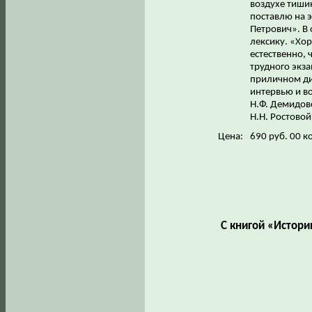
воздухе тишин
поставлю на э
Петрович». В
лексику. «Хо
естественно, 
трудного экза
приличном ди
интервью и в
Н.Ф. Демидово
Н.Н. Ростовой
Цена:
690 руб. 00 к
С книгой «Истор