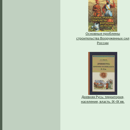
Основные проблемы
строительства Вооруженных сил
России
Древняя Русь: территория,
население, власть. IХ–IХ вв.