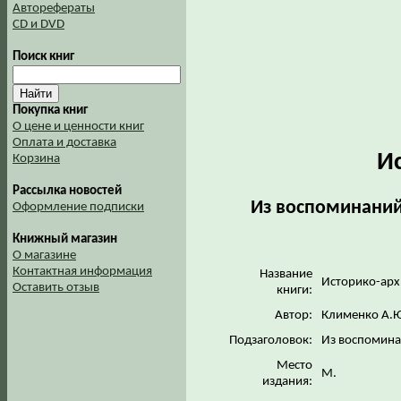
Авторефераты
CD и DVD
Поиск книг
Покупка книг
О цене и ценности книг
Оплата и доставка
И
Корзина
Рассылка новостей
Из воспоминаний
Оформление подписки
Книжный магазин
О магазине
Контактная информация
Название
Историко-ар
Оставить отзыв
книги:
Автор:
Клименко А.
Подзаголовок:
Из воспомина
Место
М.
издания: