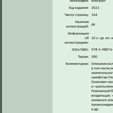
Типография:
Контраст
Год издания:
2021
Число страниц:
164
Наличие
да
иллюстраций:
Информация
об
10 л. цв. ил.
иллюстрациях:
ISSN/ISBN:
978-5-98874
Тираж:
300
Комментарии:
Описание кол
в том числе 
значительног
семействе Пл
Осипович про
и «распылен
Плигинской б
владельцах; 
книжного иск
происхождени
и др.