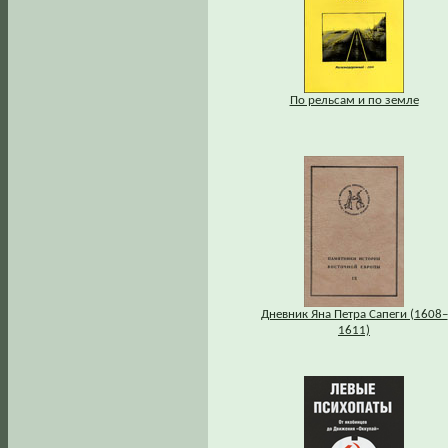
По рельсам и по земле
Дневник Яна Петра Сапеги (1608–
1611)