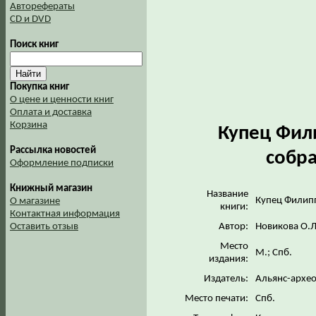
Авторефераты
CD и DVD
Поиск книг
Покупка книг
О цене и ценности книг
Оплата и доставка
Корзина
Купец Фил
Рассылка новостей
собр
Оформление подписки
Книжный магазин
Название
Купец Филипп
О магазине
книги:
Контактная информация
Автор:
Новикова О.Л
Оставить отзыв
Место
М.; Спб.
издания:
Издатель:
Альянс-архе
Место печати:
Спб.