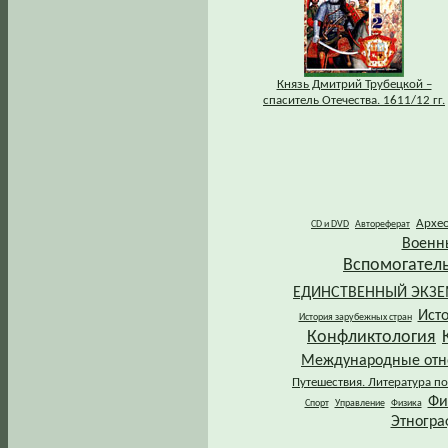
Князь Дмитрий Трубецкой –
спаситель Отечества. 1611/12 гг.
Архе
CD и DVD
Автореферат
Военн
Вспомогател
ЕДИНСТВЕННЫЙ ЭКЗ
Ист
История зарубежных стран
Конфликтология
Международные от
Путешествия. Литература по
Фи
Спорт
Управление
Физика
Этногра