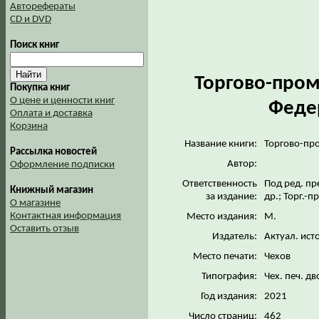
Авторефераты
CD и DVD
Поиск книг
Торгово-пром
Покупка книг
О цене и ценности книг
Федер
Оплата и доставка
Корзина
Название книги:
Торгово-пр
Рассылка новостей
Автор:
Оформление подписки
Ответственность
Под ред. пр
Книжный магазин
за издание:
др.; Торг.-
О магазине
Контактная информация
Место издания:
М.
Оставить отзыв
Издатель:
Актуал. ист
Место печати:
Чехов
Типография:
Чех. печ. д
Год издания:
2021
Число страниц:
462