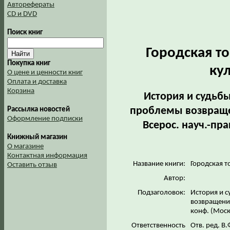
Авторефераты
CD и DVD
Поиск книг
Городская т
Покупка книг
ку
О цене и ценности книг
Оплата и доставка
Корзина
История и судьб
проблемы возвраще
Рассылка новостей
Оформление подписки
Всерос. науч.-пра
Книжный магазин
О магазине
Контактная информация
Название книги:
Городская т
Оставить отзыв
Автор:
Подзаголовок:
История и 
возвращения
конф. (Моск
Ответственность
Отв. ред. В.