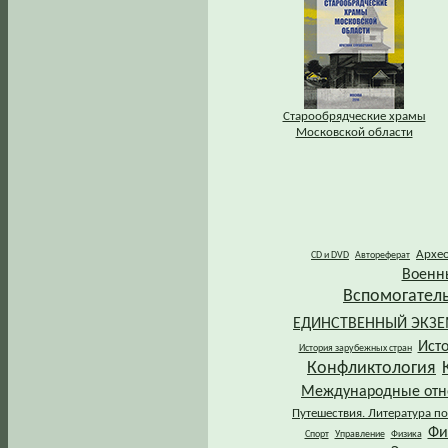
Старообрядческие храмы
Московской области
Архе
CD и DVD
Автореферат
Военн
Вспомогател
ЕДИНСТВЕННЫЙ ЭКЗ
Ист
История зарубежных стран
Конфликтология
Международные от
Путешествия. Литература по
Фи
Спорт
Управление
Физика