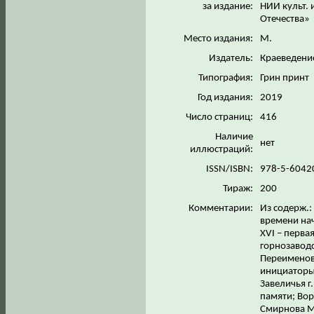
за издание:
НИИ культ. 
Отечества»
Место издания:
М.
Издатель:
Краеведен
Типография:
Грин принт
Год издания:
2019
Число страниц:
416
Наличие
нет
иллюстраций:
ISSN/ISBN:
978-5-6042
Тираж:
200
Комментарии:
Из содерж.:
времени на
XVI – перва
горнозаводс
Переименова
инициаторы
Завеличья г
памяти; Вор
Смирнова М.