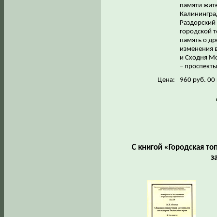
памяти жите
Калининград
Раздорский 
городской т
память о др
изменения 
и Сходня М
– проспекты
Цена:
960 руб. 00
С книгой «Городская то
з