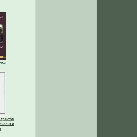
нка
 трактов
сковья и
я