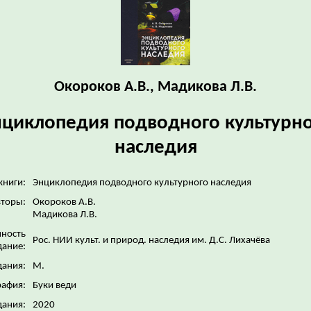
Окороков А.В., Мадикова Л.В.
циклопедия подводного культурн
наследия
книги:
Энциклопедия подводного культурного наследия
торы:
Окороков А.В.
Мадикова Л.В.
нность
Рос. НИИ культ. и природ. наследия им. Д.С. Лихачёва
дание:
дания:
М.
рафия:
Буки веди
дания:
2020