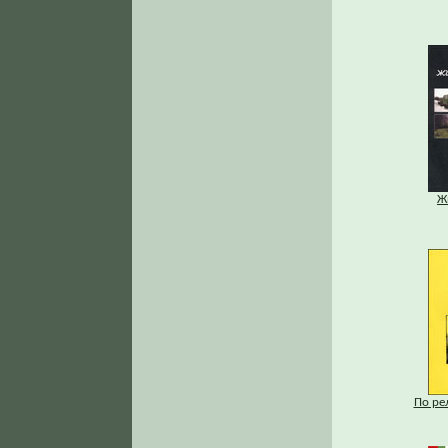
Ж
По ре