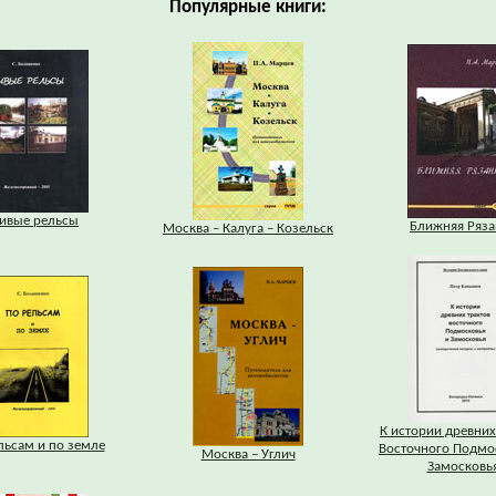
Популярные книги:
ивые рельсы
Ближняя Ряза
Москва – Калуга – Козельск
К истории древних
льсам и по земле
Восточного Подмо
Москва – Углич
Замосковь