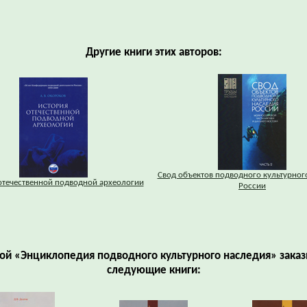
Другие книги этих авторов:
Свод объектов подводного культурног
отечественной подводной археологии
России
гой «Энциклопедия подводного культурного наследия» зака
следующие книги: