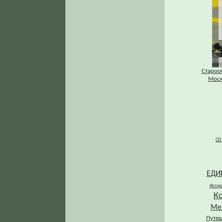
Староо
Моск
CD
ЕДИ
Истор
К
Ме
Путеш