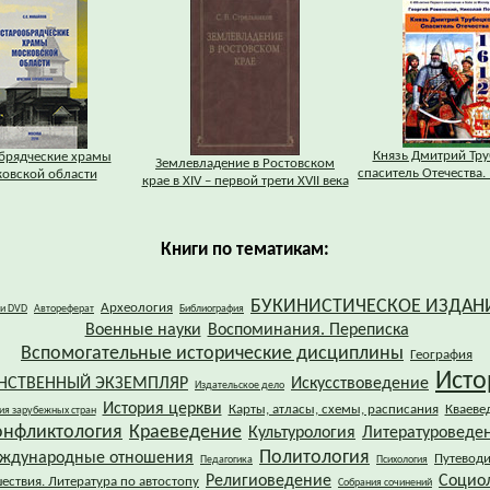
Князь Дмитрий Тру
брядческие храмы
Землевладение в Ростовском
спаситель Отечества. 
овской области
крае в XIV – первой трети XVII века
Книги по тематикам:
БУКИНИСТИЧЕСКОЕ ИЗДАН
Археология
 и DVD
Автореферат
Библиография
Военные науки
Воспоминания. Переписка
Вспомогательные исторические дисциплины
География
Исто
НСТВЕННЫЙ ЭКЗЕМПЛЯР
Искусствоведение
Издательское дело
История церкви
Карты, атласы, схемы, расписания
Кваеве
ия зарубежных стран
онфликтология
Краеведение
Культурология
Литературоведе
Политология
ждународные отношения
Путевод
Педагогика
Психология
Религиоведение
Социо
ествия. Литература по автостопу
Собрания сочинений