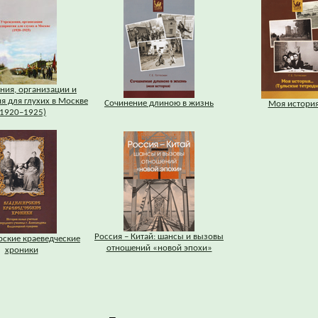
ния, организации и
я для глухих в Москве
Сочинение длиною в жизнь
Моя история.
(1920–1925)
Россия – Китай: шансы и вызовы
ские краеведческие
отношений «новой эпохи»
хроники