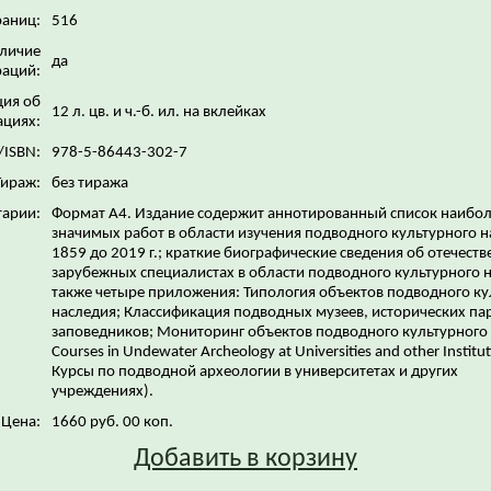
раниц:
516
личие
да
аций:
ия об
12 л. цв. и ч.-б. ил. на вклейках
ациях:
/ISBN:
978-5-86443-302-7
Тираж:
без тиража
арии:
Формат А4. Издание содержит аннотированный список наибо
значимых работ в области изучения подводного культурного н
1859 до 2019 г.; краткие биографические сведения об отечест
зарубежных специалистах в области подводного культурного н
также четыре приложения: Типология объектов подводного ку
наследия; Классификация подводных музеев, исторических па
заповедников; Мониторинг объектов подводного культурного 
Courses in Undewater Archeology at Universities and other Institut
Курсы по подводной археологии в университетах и других
учреждениях).
Цена:
1660 руб. 00 коп.
Добавить в корзину