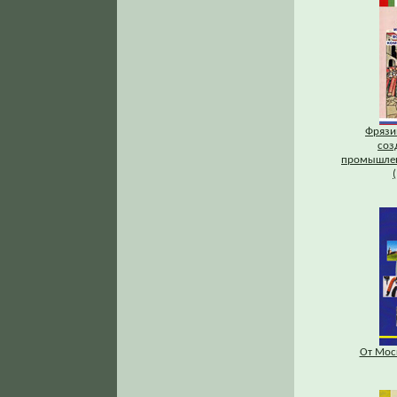
Фрязи
соз
промышлен
От Мос