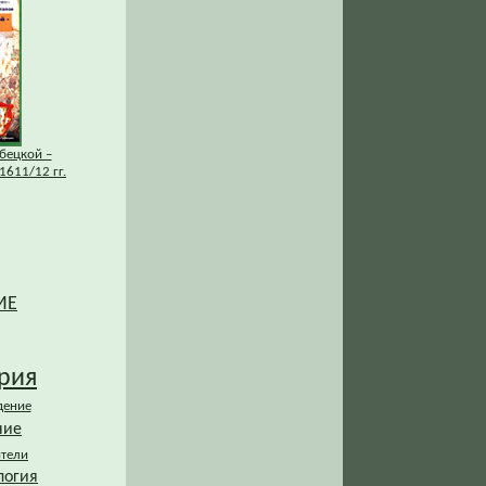
бецкой –
1611/12 гг.
ИЕ
рия
дение
ние
ители
логия