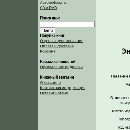
Авторефераты
CD и DVD
Поиск книг
Покупка книг
О цене и ценности книг
Оплата и доставка
Эн
Корзина
Рассылка новостей
Оформление подписки
Название 
Книжный магазин
О магазине
Ав
Контактная информация
Оставить отзыв
Ответстве
за из
Место из
Типог
Год из