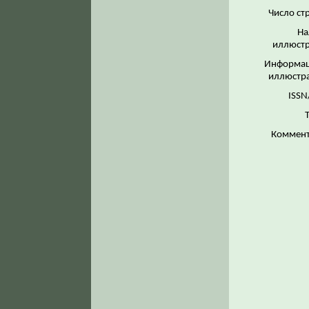
Число ст
На
иллюстр
Информац
иллюстр
ISSN
Коммент