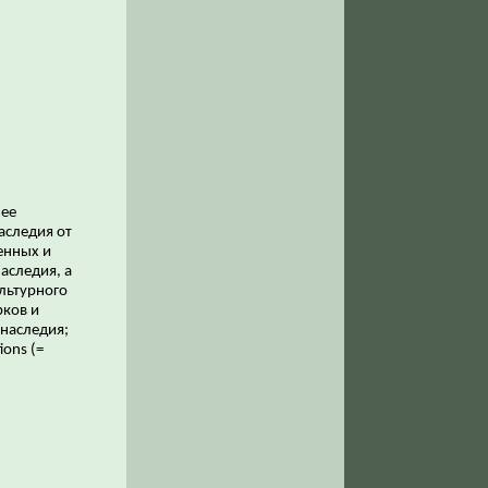
лее
аследия от
венных и
аследия, а
льтурного
рков и
наследия;
ions (=