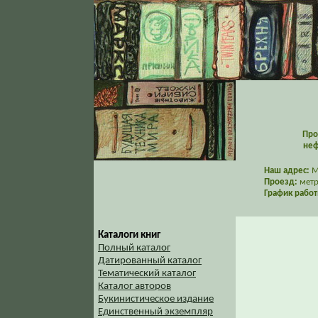
Про
неф
Наш адрес:
Мо
Проезд:
метр
График работ
Каталоги книг
Полный каталог
Датированный каталог
Тематический каталог
Каталог авторов
Букинистическое издание
Единственный экземпляр