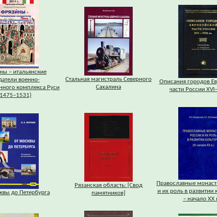
ны – итальянские
Стальная магистраль Северного
датели военно-
Описания городов Е
Сахалина
ного комплекса Руси
части России XVI–
(1475–1531)
Православные монаст
Рязанская область: [Свод
и их роль в развитии 
квы до Петербурга
памятников]
– начало XX в