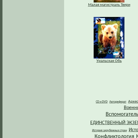
Малая магистраль Твери
Уральская Обь
Архе
CD и DVD
Автореферат
Военн
Вспомогател
ЕДИНСТВЕННЫЙ ЭКЗ
Ист
История зарубежных стран
Конфликтология