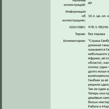
Наличие
да
иллюстраций:
Информация
об
16 л. цв. ил.
иллюстрациях:
ISSN/ISBN:
978-5-98296
Тираж:
без тиража
Комментарии:
"Страна Гамб
длинная така
называется Г
небольшого у
Африке, её п
области), нас
холма; один 
долго искал е
взлётнаяполо
Гамбию за её
решили сдела
Так ни один 
Теперь она п
дешёвые само
белых мистеро
Рабате и Маро