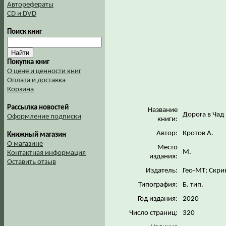
Авторефераты
CD и DVD
Поиск книг
Покупка книг
О цене и ценности книг
Оплата и доставка
Корзина
Рассылка новостей
Название
Дорога в Чад
Оформление подписки
книги:
Автор:
Кротов А.
Книжный магазин
О магазине
Место
М.
Контактная информация
издания:
Оставить отзыв
Издатель:
Гео-МТ; Скр
Типография:
Б. тип.
Год издания:
2020
Число страниц:
320