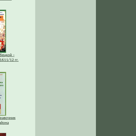
бецкой –
1611/12 гг.
равочник
айона