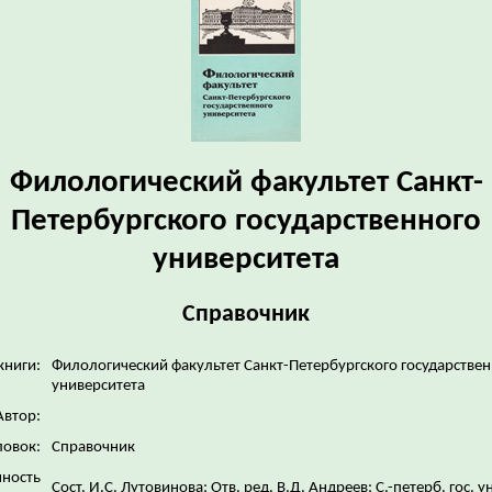
Филологический факультет Санкт-
Петербургского государственного
университета
Справочник
книги:
Филологический факультет Санкт-Петербургского государстве
университета
Автор:
ловок:
Справочник
нность
Сост. И.С. Лутовинова; Отв. ред. В.Д. Андреев; С.-петерб. гос. у