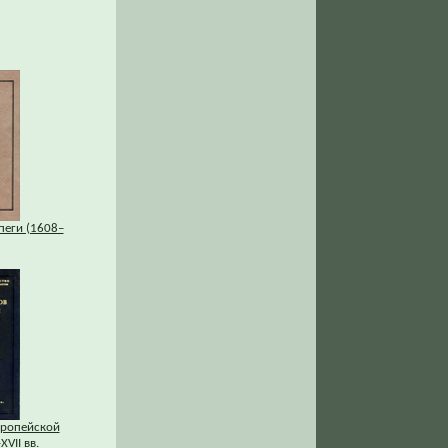
пеги (1608–
вропейской
XVII вв.