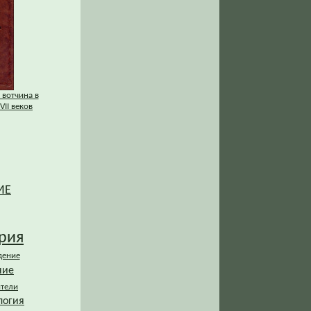
 вотчина в
VII веков
ИЕ
рия
дение
ние
ители
логия