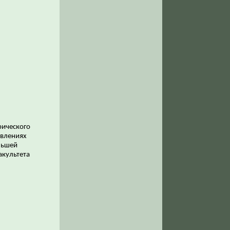
рического
авлениях
льшей
акультета