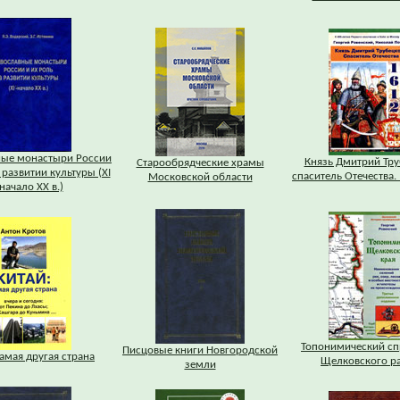
ные монастыри России
Князь Дмитрий Тру
Старообрядческие храмы
 развитии культуры (XI
спаситель Отечества. 
Московской области
 начало XX в.)
Топонимический сп
Писцовые книги Новгородской
Самая другая страна
Щелковского р
земли