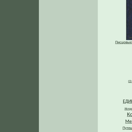
Писцовые
CD
ЕДИ
Истор
К
Ме
Путеш