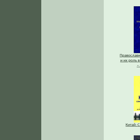
Православ
и их роль в
–
Китай: 