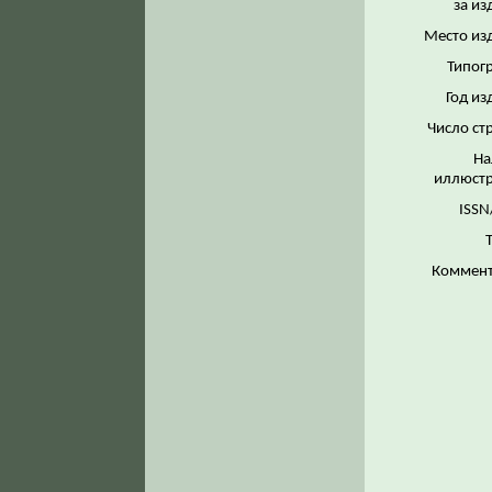
за из
Место из
Типог
Год из
Число ст
На
иллюстр
ISSN
Коммент