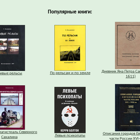
Популярные книги:
Дневник Яна Петра Са
По рельсам и по земле
ивые рельсы
1611)
магистраль Северного
Описания городов Е
Левые психопаты
Сахалина
части России XVI–