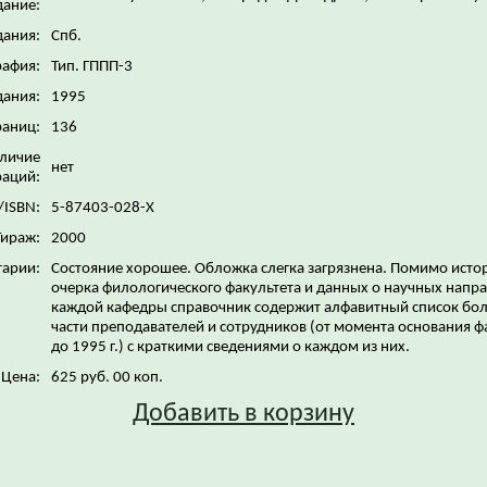
дание:
дания:
Спб.
рафия:
Тип. ГППП-3
дания:
1995
раниц:
136
личие
нет
аций:
/ISBN:
5-87403-028-X
Тираж:
2000
арии:
Состояние хорошее. Обложка слегка загрязнена. Помимо исто
очерка филологического факультета и данных о научных напр
каждой кафедры справочник содержит алфавитный список бо
части преподавателей и сотрудников (от момента основания ф
до 1995 г.) с краткими сведениями о каждом из них.
Цена:
625 руб. 00 коп.
Добавить в корзину