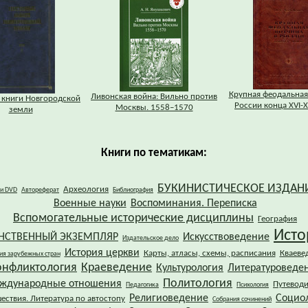
Крупная феодальная
Ливонская война: Вильно против
 книги Новгородской
России конца XVI-X
Москвы. 1558–1570
земли
Книги по тематикам:
БУКИНИСТИЧЕСКОЕ ИЗДАН
Археология
 и DVD
Автореферат
Библиография
Военные науки
Воспоминания. Переписка
Вспомогательные исторические дисциплины
География
Исто
НСТВЕННЫЙ ЭКЗЕМПЛЯР
Искусствоведение
Издательское дело
История церкви
Карты, атласы, схемы, расписания
Кваеве
ия зарубежных стран
онфликтология
Краеведение
Культурология
Литературоведе
Политология
ждународные отношения
Путевод
Педагогика
Психология
Религиоведение
Социо
ествия. Литература по автостопу
Собрания сочинений