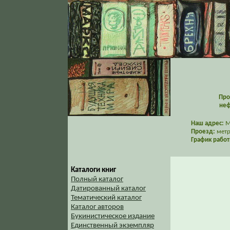
Про
неф
Наш адрес:
Мо
Проезд:
метр
График работ
Каталоги книг
Полный каталог
Датированный каталог
Тематический каталог
Каталог авторов
Букинистическое издание
Единственный экземпляр