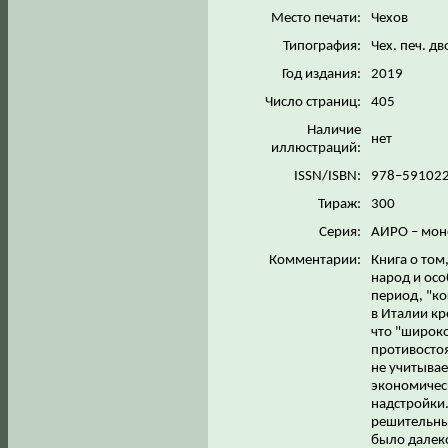
Место печати:
Чехов
Типография:
Чех. печ. д
Год издания:
2019
Число страниц:
405
Наличие
нет
иллюстраций:
ISSN/ISBN:
978–59102
Тираж:
300
Серия:
АИРО – мо
Комментарии:
Книга о том
народ и осо
период, "ко
в Италии к
что "широк
противостоя
не учитывае
экономичес
надстройки.
решительные
было далеко