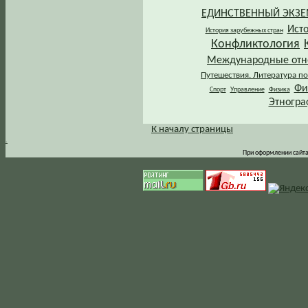
ЕДИНСТВЕННЫЙ ЭКЗ
Ист
История зарубежных стран
Конфликтология
Международные от
Путешествия. Литература по
Фи
Спорт
Управление
Физика
Этногра
К началу страницы
.
При оформлении сайта