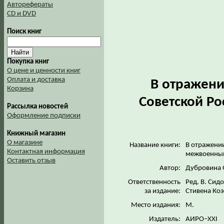
Авторефераты
CD и DVD
Поиск книг
Покупка книг
О цене и ценности книг
Оплата и доставка
В отражении
Корзина
Советской Р
Рассылка новостей
Оформление подписки
Книжный магазин
О магазине
Название книги:
В отражении
Контактная информация
межвоенны
Оставить отзыв
Автор:
Дубровина 
Ответственность
Ред. В. Сид
за издание:
Стивена Ко
Место издания:
М.
Издатель:
АИРО–ХХI