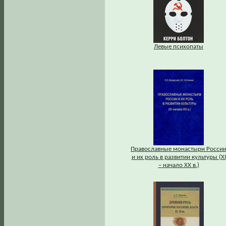
Левые психопаты
Православные монастыри Росси
и их роль в развитии культуры (XI
– начало XX в.)