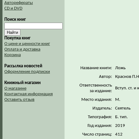
Авторефераты
CD и DVD
Поиск книг
Покупка книг
О цене и ценности книг
Оплата и доставка
Корзина
Рассылка новостей
Название книги:
Ложь
Оформление подписки
Автор:
Краснов П.Н
Книжный магазин
Ответственность
Вступ. ст. 
О магазине
за издание:
Контактная информация
Место издания:
М.
Оставить отзыв
Издатель:
Сеятель
Типография:
Б. тип.
Год издания:
2019
Число страниц:
412