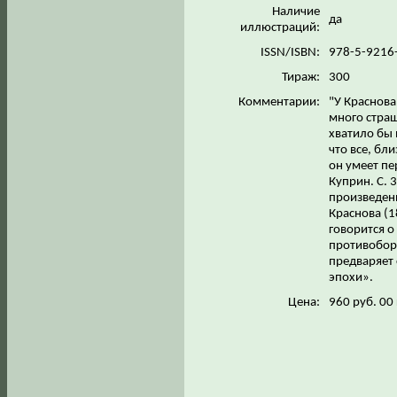
Наличие
да
иллюстраций:
ISSN/ISBN:
978-5-9216
Тираж:
300
Комментарии:
"У Краснова
много страш
хватило бы 
что все, бл
он умеет пе
Куприн. С. 
произведени
Краснова (1
говорится о
противоборс
предваряет 
эпохи».
Цена:
960 руб. 00