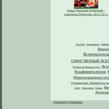
Князь Дмитрий Трубецкой –
спаситель Отечества. 1611/12 гг.
Архе
CD и DVD
Автореферат
Военн
Вспомогател
ЕДИНСТВЕННЫЙ ЭКЗ
Ист
История зарубежных стран
Конфликтология
Международные от
Путешествия. Литература по
Фи
Спорт
Управление
Физика
Этногра
К началу страницы
.