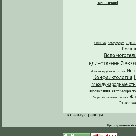
памятников]
Архе
CD и DVD
Автореферат
Военн
Вспомогател
ЕДИНСТВЕННЫЙ ЭКЗ
Ист
История зарубежных стран
Конфликтология
Международные от
Путешествия. Литература по
Фи
Спорт
Управление
Физика
Этногра
К началу страницы
.
При оформлении сайта