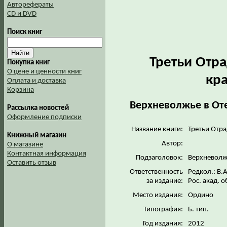
Авторефераты
CD и DVD
Поиск книг
Третьи Отр
Покупка книг
О цене и ценности книг
кр
Оплата и доставка
Корзина
Верхневолжье в Отеч
Рассылка новостей
Оформление подписки
Название книги:
Третьи Отра
Книжный магазин
Автор:
О магазине
Контактная информация
Подзаголовок:
Верхневолжь
Оставить отзыв
Ответственность
Редкол.: В.А
за издание:
Рос. акад. 
Место издания:
Ордино
Типография:
Б. тип.
Год издания:
2012