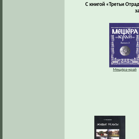
С книгой «Третьи Отра
з
Мещёра-край