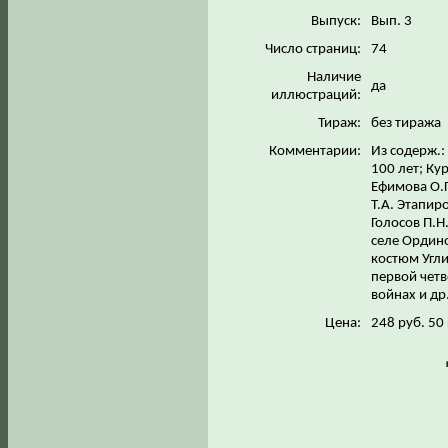
Выпуск:
Вып. 3
Число страниц:
74
Наличие
да
иллюстраций:
Тираж:
без тиража
Комментарии:
Из содерж.:
100 лет; Ку
Ефимова О.Г
Т.А. Этапир
Голосов П.Н
селе Ордино
костюм Угли
первой четв
войнах и др
Цена:
248 руб. 50