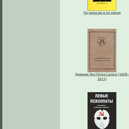
По рельсам и по земле
Дневник Яна Петра Сапеги (1608–
1611)