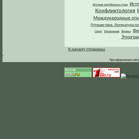
Ист
История зарубежных стран
Конфликтология
Международные от
Путешествия. Литература по
Фи
Спорт
Управление
Физика
Этногра
К началу страницы
.
При оформлении сайта