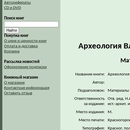
Авторефераты
CD и DVD
Поиск книг
Покупка книг
О цене и ценности книг
Археология В
Оплата и доставка
Корзина
Мат
Рассылка новостей
Оформление подписки
Название книги:
Археология
Книжный магазин
Автор:
О магазине
Контактная информация
Подзаголовок:
Материалы 
Оставить отзыв
Ответственность
Отв. ред. Н
за издание:
ист.-архит.
Место издания:
М.
Место печати:
Красногорс
Типография:
Красног. по