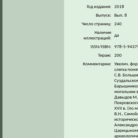
Год издания:
2018
Выпуск:
Вып. 8
Число страниц:
240
Наличие
да
иллюстраций:
ISSN/ISBN:
978-5-9437
Тираж:
200
Комментарии:
Увелич. фор
слегка помя
С.В. Большие
Суздальско
Барышникова
могильник в
Давыдов М.И
Покровского
XVII в. (по
В.Н., Самой
историческо
Александров
Царицыном 
археологич