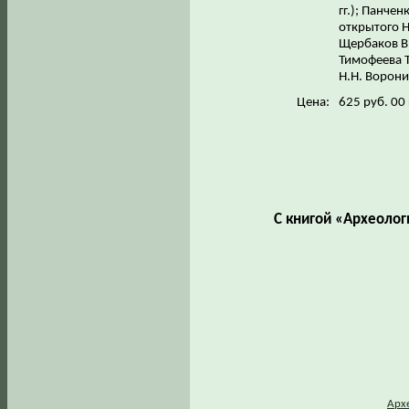
гг.); Панче
открытого Н
Щербаков В.
Тимофеева 
Н.Н. Ворони
Цена:
625 руб. 00
С книгой «Археоло
Арх