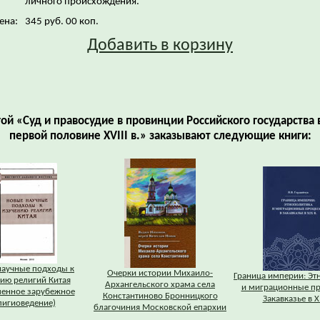
личного происхождения.
ена:
345 руб. 00 коп.
Добавить в корзину
гой «Суд и правосудие в провинции Российского государства в
первой половине XVIII в.» заказывают следующие книги:
научные подходы к
Очерки истории Михаило-
Граница империи: Эт
ию религий Китая
Архангельского храма села
и миграционные пр
менное зарубежное
Константиново Бронницкого
Закавказье в XI
лигиоведение)
благочиния Московской епархии