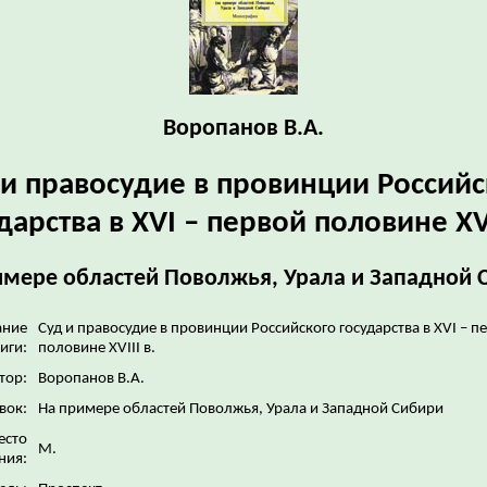
Воропанов В.А.
 и правосудие в провинции Российс
дарства в XVI – первой половине XVI
имере областей Поволжья, Урала и Западной 
ание
Суд и правосудие в провинции Российского государства в XVI – п
иги:
половине XVIII в.
тор:
Воропанов В.А.
вок:
На примере областей Поволжья, Урала и Западной Сибири
есто
М.
ния: