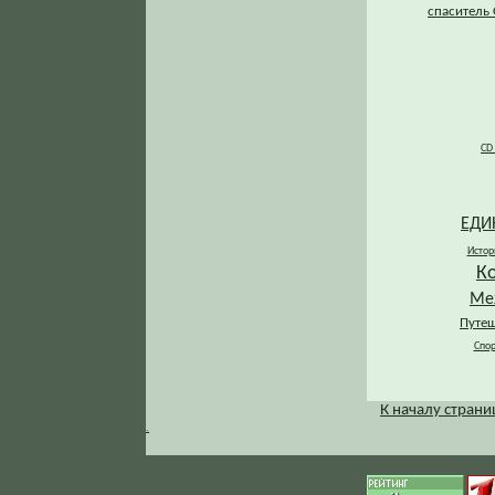
спаситель 
CD
ЕДИ
Истор
К
Ме
Путеш
Спор
К началу стран
.