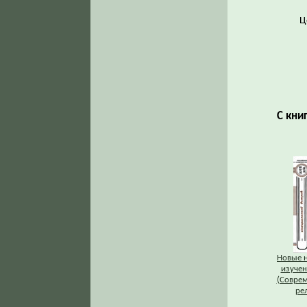
Ц
С кни
Новые 
изучен
(Совре
ре