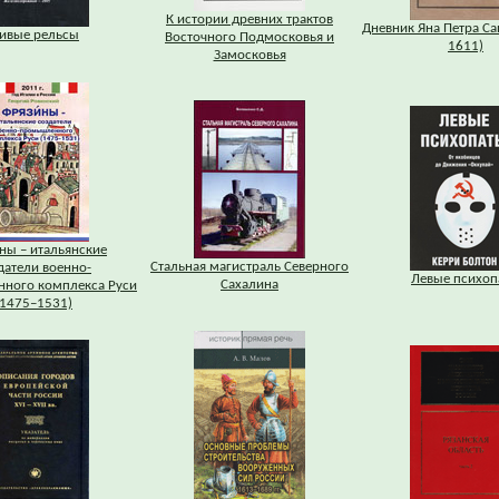
К истории древних трактов
Дневник Яна Петра Са
ивые рельсы
Восточного Подмосковья и
1611)
Замосковья
ны – итальянские
Стальная магистраль Северного
датели военно-
Левые психоп
Сахалина
ного комплекса Руси
(1475–1531)