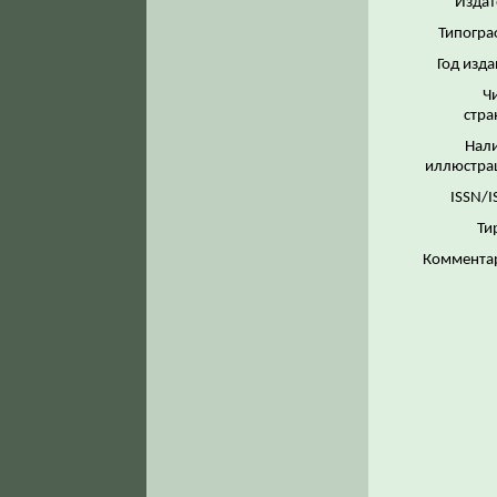
Издат
Типогра
Год изда
Ч
стра
Нал
иллюстра
ISSN/I
Ти
Коммента