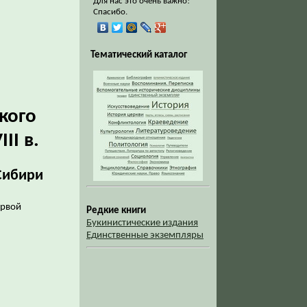
Для нас это очень важно!
Спасибо.
Тематический каталог
кого
II в.
Сибири
ервой
Редкие книги
Букинистические издания
Единственные экземпляры