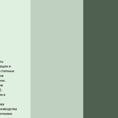
сь
ации и
 степные
ов
ни,
ев
).
я в
в
ову
изводства
точники