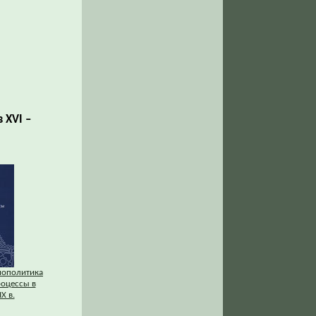
 XVI –
нополитика
оцессы в
X в.