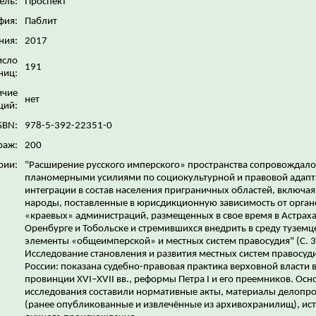
ель:
Проспект
фия:
Паблит
ния:
2017
исло
191
ниц:
ичие
нет
ций:
SBN:
978-5-392-22351-0
раж:
200
рии:
"Расширение русского имперского» пространства сопровождало
планомерными усилиями по социокультурной и правовой адапт
интеграции в состав населения приграничных областей, включая
народы, поставленные в юрисдикционную зависимость от орган
«краевых» администраций, размещенных в свое время в Астраха
Оренбурге и Тобольске и стремившихся внедрить в среду туземц
элементы «общеимперской» и местных систем правосудия" (С. 3
Исследование становления и развития местных систем правосуди
России: показана судебно-правовая практика верховной власти 
провинции XVI–XVII вв., реформы Петра I и его преемников. Осн
исследования составили нормативные акты, материалы делопро
(ранее опубликованные и извлечённые из архивохранилищ), ис