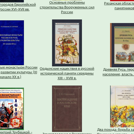
Основные проблемы
Рязанская область
городов Европейской
строительства Вооруженных сил
памятников
оссии XVI–XVII вв.
России
ные монастыри России
Ордынские нашествия в русской
Древняя Русь: тер
 развитии культуры (XI
исторической памяти середины
население, власть. 
 начало XX в.)
XIII – XVIII в.
Два похода: борьба з
митрий Трубецкой –