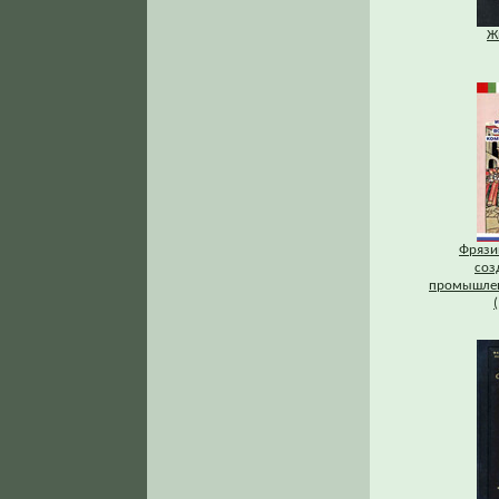
Ж
Фрязи
соз
промышлен