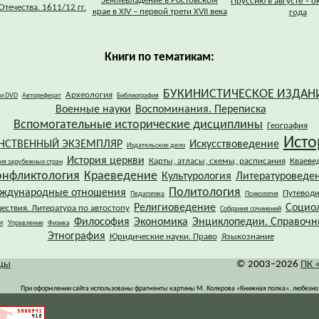
Землевладение в Ростовском
Пруссию в августе – о
Отечества. 1611/12 гг.
крае в XIV – первой трети XVII века
года
Книги по тематикам:
БУКИНИСТИЧЕСКОЕ ИЗДАН
Археология
 и DVD
Автореферат
Библиография
Военные науки
Воспоминания. Переписка
Вспомогательные исторические дисциплины
География
Исто
НСТВЕННЫЙ ЭКЗЕМПЛЯР
Искусствоведение
Издательское дело
История церкви
Карты, атласы, схемы, расписания
Кваеве
ия зарубежных стран
онфликтология
Краеведение
Культурология
Литературоведе
Политология
ждународные отношения
Путевод
Педагогика
Психология
Религиоведение
Социо
ествия. Литература по автостопу
Собрания сочинений
Философия
Экономика
Энциклопедии. Справочн
т
Управление
Физика
Этнография
Юридические науки. Право
Языкознание
ицы
© 2003–2026
ПК 
При оформлении сайта использованы фрагменты картины М. Колерова «Книжная полка», любезно