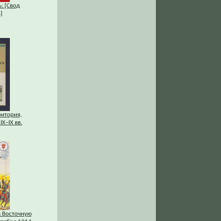
: [Свод
]
ритория,
IХ–IХ вв.
а Восточную