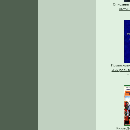
Описания 
части Р
Православ
и их роль в
–
Князь Д