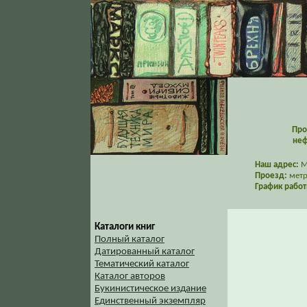
Про
неф
Наш адрес:
Мо
Проезд:
метр
График работ
Каталоги книг
Полный каталог
Датированный каталог
Тематический каталог
Каталог авторов
Букинистическое издание
Единственный экземпляр