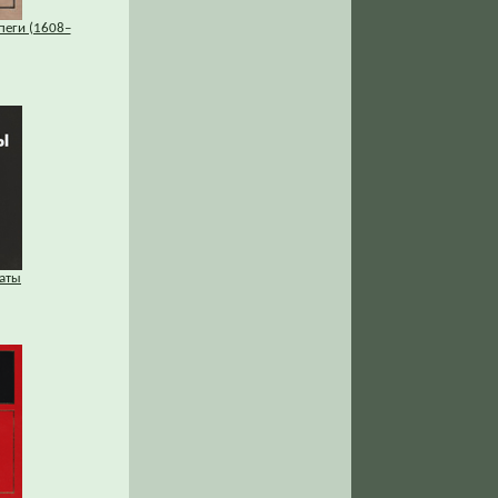
пеги (1608–
аты