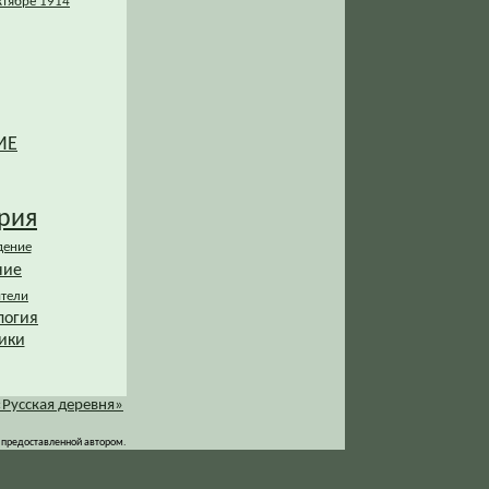
ктябре 1914
ИЕ
рия
дение
ние
ители
логия
ики
«Русская деревня»
 предоставленной автором.