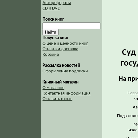
Авторефераты
CD и DVD
Поиск книг
Покупка книг
О цене и ценности книг
Оплата и доставка
Суд
Корзина
госу
Рассылка новостей
Оформление подписки
На пр
Книжный магазин
О магазине
Назв
Контактная информация
кн
Оставить отзыв
Ав
Подзаголо
М
изда