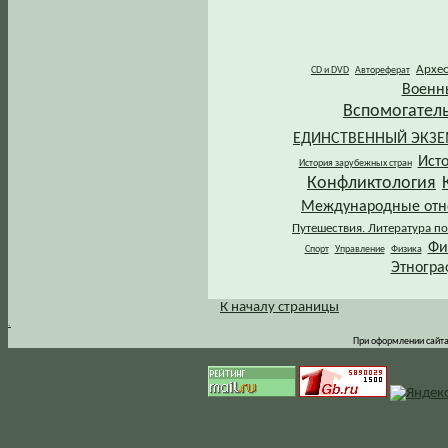
Архе
CD и DVD
Автореферат
Военн
Вспомогател
ЕДИНСТВЕННЫЙ ЭКЗ
Ист
История зарубежных стран
Конфликтология
Международные от
Путешествия. Литература по
Фи
Спорт
Управление
Физика
Этногра
К началу страницы
.
При оформлении сайта