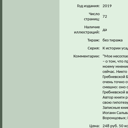
Год издания:
2019
Число
72
страниц:
Наличие
да
иллюстраций:
Тираж:
без тиража
Серия:
К истории ус
Комментарии:
"Мое несоглас
– о том, что 
моему мнению,
сейчас. Никто
Гребневской Б
очень точно о
смешно: оно 
Гребневской в
Автор книги р
свою гипотез
Записные книг
Иоганн Сальва
Воронцовых; 
Цена:
248 руб. 50 к