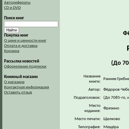
Авторефераты
CD и DVD
Поиск книг
Ф
Покупка книг
О цене и ценности книг
Оплата и доставка
Корзина
Рассылка новостей
(До 70
Оформление подписки
Название
Книжный магазин
Раннее Гребн
книги:
О магазине
Контактная информация
Автор:
Фёдоров-Чеб
Оставить отзыв
Подзаголовок:
(До 7085-го, 
Место
Фрязино
издания:
Место печати:
Щелково
Типография:
Мещёра