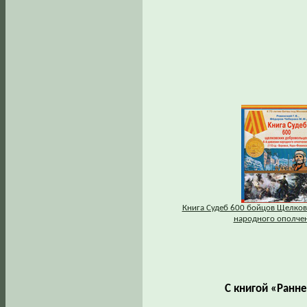
Книга Судеб 600 бойцов Щелков
народного ополче
С книгой «Ранн