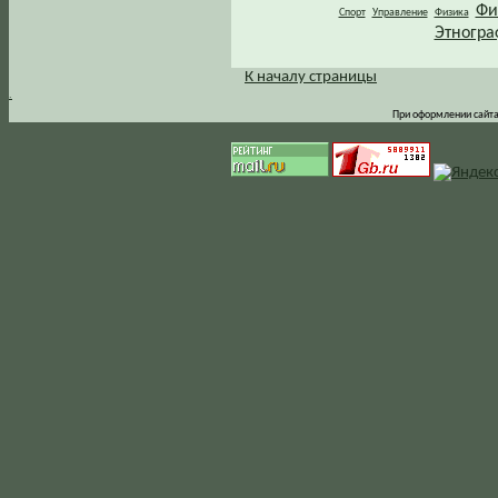
Фи
Спорт
Управление
Физика
Этногра
К началу страницы
.
При оформлении сайта