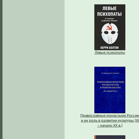
Левые психопаты
Православные монастыри Росси
и их роль в развитии культуры (XI
– начало XX в.)