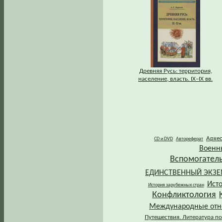
Древняя Русь: территория,
население, власть. IХ–IХ вв.
Архе
CD и DVD
Автореферат
Военн
Вспомогател
ЕДИНСТВЕННЫЙ ЭКЗ
Ист
История зарубежных стран
Конфликтология
Международные от
Путешествия. Литература по