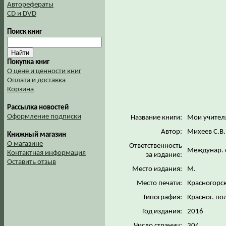
Авторефераты
CD и DVD
Поиск книг
Покупка книг
О цене и ценности книг
Оплата и доставка
Корзина
Рассылка новостей
Оформление подписки
Название книги:
Мои учител
Автор:
Михеев С.В.
Книжный магазин
О магазине
Ответственность
Междунар. 
Контактная информация
за издание:
Оставить отзыв
Место издания:
М.
Место печати:
Красногорс
Типография:
Красног. по
Год издания:
2016
Число страниц:
304