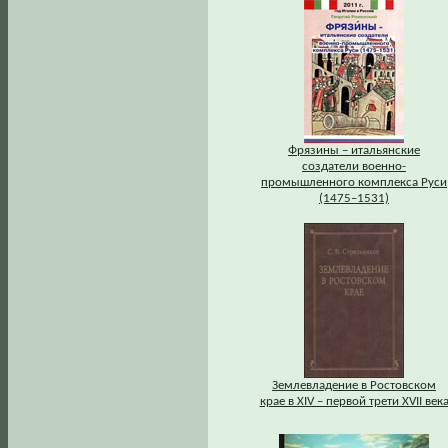
Фрязины – итальянские
создатели военно-
промышленного комплекса Руси
(1475–1531)
Землевладение в Ростовском
крае в XIV – первой трети XVII век