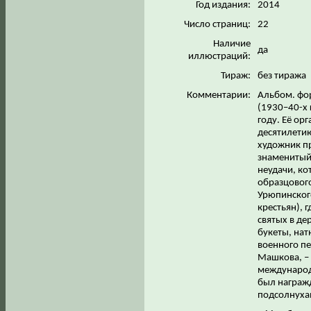
Год издания:
2014
Число страниц:
22
Наличие
да
иллюстраций:
Тираж:
без тиража
Комментарии:
Альбом. фор
(1930–40-х 
году. Её ор
десятилетию
художник пр
знаменитый 
неудачи, ко
образцового
Урюпинского
крестьян), 
святых в де
букеты, на
военного п
Машкова, – 
международ
был награжд
подсолнуха