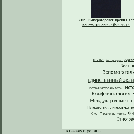
Князь императорской крови Олег
Константинович. 1892–1914
Архе
CD и DVD
Автореферат
Военн
Вспомогател
ЕДИНСТВЕННЫЙ ЭКЗ
Ист
История зарубежных стран
Конфликтология
Международные от
Путешествия. Литература по
Фи
Спорт
Управление
Физика
Этногра
К началу страницы