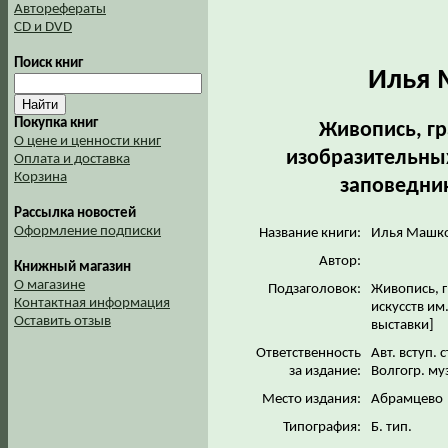
Авторефераты
CD и DVD
Поиск книг
Илья 
Покупка книг
Живопись, гр
О цене и ценности книг
изобразительных
Оплата и доставка
Корзина
заповедник
Рассылка новостей
Оформление подписки
Название книги:
Илья Машков
Автор:
Книжный магазин
О магазине
Подзаголовок:
Живопись, г
Контактная информация
искусств им
Оставить отзыв
выставки]
Ответственность
Авт. вступ.
за издание:
Волгогр. му
Место издания:
Абрамцево
Типография:
Б. тип.