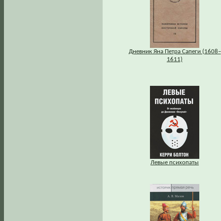
Дневник Яна Петра Сапеги (1608–
1611)
Левые психопаты