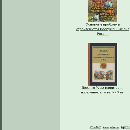
Основные проблемы
строительства Вооруженных сил
России
Древняя Русь: территория,
население, власть. IХ–IХ вв.
Архе
CD и DVD
Автореферат