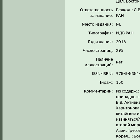
Дал. Восток
Ответственность
Редкол.: Л.
за издание:
РАН
Место издания:
М.
Типография:
ИДВ РАН
Год издания:
2016
Число страниц:
295
Наличие
нет
иллюстраций:
ISSN/ISBN:
978-5-8381
Тираж:
150
Комментарии:
Из содерж.
принадлежн
В.В. Активи
Харитонова 
китайские 
извиняться?
второй мир
Азии; Трусо
Корея...; Б