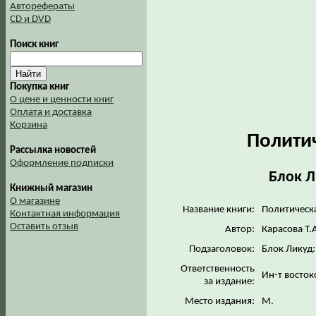
Авторефераты
CD и DVD
Поиск книг
Покупка книг
О цене и ценности книг
Оплата и доставка
Корзина
Полити
Рассылка новостей
Оформление подписки
Блок Л
Книжный магазин
О магазине
Название книги:
Политическ
Контактная информация
Оставить отзыв
Автор:
Карасова Т.
Подзаголовок:
Блок Ликуд
Ответственность
Ин-т восто
за издание:
Место издания:
М.