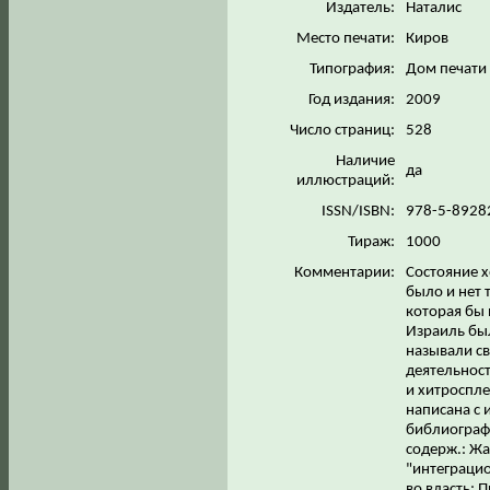
Издатель:
Наталис
Место печати:
Киров
Типография:
Дом печати 
Год издания:
2009
Число страниц:
528
Наличие
да
иллюстраций:
ISSN/ISBN:
978-5-8928
Тираж:
1000
Комментарии:
Состояние х
было и нет 
которая бы
Израиль бы
называли св
деятельнос
и хитроспле
написана с
библиографи
содерж.: Ж
"интеграци
во власть; 