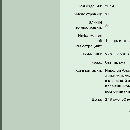
Год издания:
2014
Число страниц:
31
Наличие
да
иллюстраций:
Информация
об
4 л. цв. и то
иллюстрациях:
ISSN/ISBN:
978-5-86388
Тираж:
без тиража
Комментарии:
Николай Алек
дипломат, уч
в Крымской и
племянником
воспоминани
Цена:
248 руб. 50 к