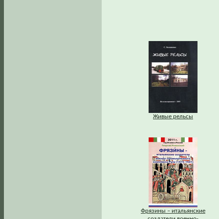
Живые рельсы
Фрязины – итальянские
создатели военно-