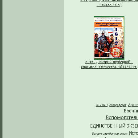
и их роль в развитии культуры (XI
– начало XX в.)
Князь Дмитрий Трубецкой –
спаситель Отечества. 1611/12 гг.
Архе
CD и DVD
Автореферат
Военн
Вспомогател
ЕДИНСТВЕННЫЙ ЭКЗ
Ист
История зарубежных стран