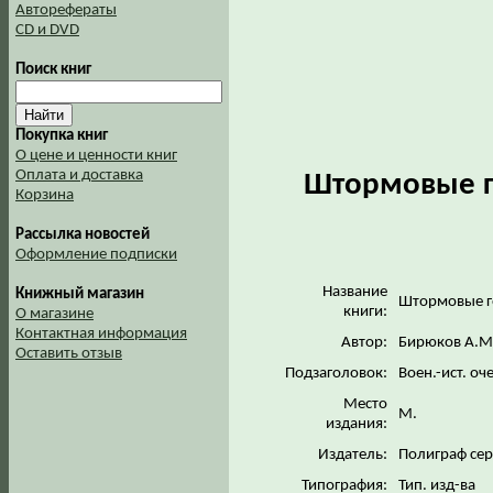
Авторефераты
CD и DVD
Поиск книг
Покупка книг
О цене и ценности книг
Оплата и доставка
Штормовые г
Корзина
Рассылка новостей
Оформление подписки
Название
Книжный магазин
Штормовые г
книги:
О магазине
Контактная информация
Автор:
Бирюков А.М
Оставить отзыв
Подзаголовок:
Воен.-ист. оч
Место
М.
издания:
Издатель:
Полиграф се
Типография:
Тип. изд-ва