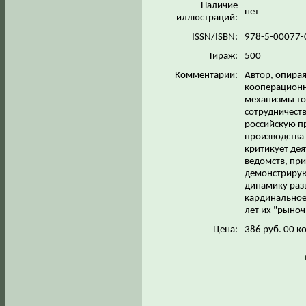
Наличие
нет
иллюстраций:
ISSN/ISBN:
978-5-00077-
Тираж:
500
Комментарии:
Автор, опира
кооперационн
механизмы то
сотрудничеств
российскую п
производства 
критикует де
ведомств, при
демонстрирую
динамику раз
кардинальное
лет их "рыноч
Цена:
386 руб. 00 к