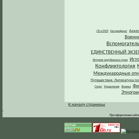
Архе
CD и DVD
Автореферат
Военн
Вспомогател
ЕДИНСТВЕННЫЙ ЭКЗ
Ист
История зарубежных стран
Конфликтология
Международные от
Путешествия. Литература по
Фи
Спорт
Управление
Физика
Этногра
К началу страницы
.
При оформлении сайта