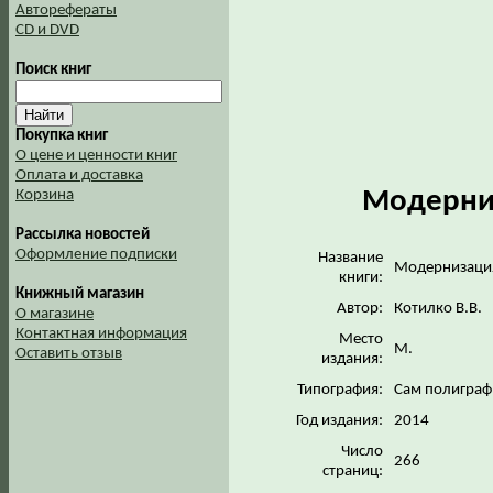
Авторефераты
CD и DVD
Поиск книг
Покупка книг
О цене и ценности книг
Оплата и доставка
Модерниз
Корзина
Рассылка новостей
Оформление подписки
Название
Модернизация
книги:
Книжный магазин
Автор:
Котилко В.В.
О магазине
Контактная информация
Место
М.
Оставить отзыв
издания:
Типография:
Сам полиграф
Год издания:
2014
Число
266
страниц: