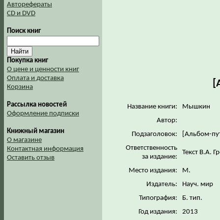
Авторефераты
CD и DVD
Поиск книг
Покупка книг
О цене и ценности книг
Оплата и доставка
[
Корзина
Рассылка новостей
Название книги:
Мышкин
Оформление подписки
Автор:
Книжный магазин
Подзаголовок:
[Альбом-пу
О магазине
Ответственность
Контактная информация
Текст В.А. 
за издание:
Оставить отзыв
Место издания:
М.
Издатель:
Науч. мир
Типография:
Б. тип.
Год издания:
2013