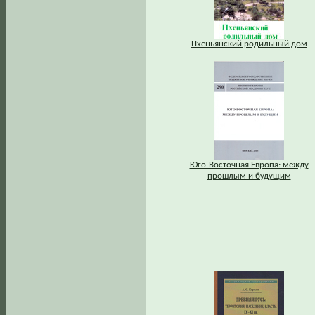
Пхеньянский родильный дом
Юго-Восточная Европа: между
прошлым и будущим