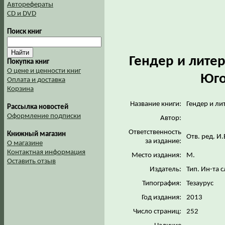
Авторефераты
CD и DVD
Поиск книг
Гендер и литер
Покупка книг
О цене и ценности книг
Юго
Оплата и доставка
Корзина
Название книги:
Гендер и ли
Рассылка новостей
Оформление подписки
Автор:
Ответственность
Книжный магазин
Отв. ред. И
за издание:
О магазине
Контактная информация
Место издания:
М.
Оставить отзыв
Издатель:
Тип. Ин-та 
Типография:
Тезаурус
Год издания:
2013
Число страниц:
252