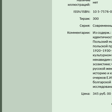
Наличие
нет
иллюстраций:
ISSN/ISBN:
10 5-7576-
Тираж:
300
Серия:
Современны
Комментарии:
Из содерж.:
идентичност
Польский ма
польской пр
1920–1930-х
культурном 
ненавидим 
эссеистике;
русской жен
историю и к
очерков Е.И
болгарской 
исследован
Цена:
345 руб. 00