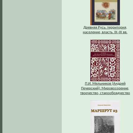
Древняя Русь: территория,
население, власть. IХ–IХ вв.
П.И. Мельников (Андрей
Печерский): Мировоззрение,
творчество, старообрядчество