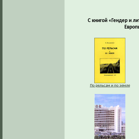
С книгой «Гендер и л
Европ
По рельсам и по земле