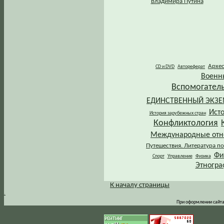
Владимира Путина
Архе
CD и DVD
Автореферат
Военн
Вспомогател
ЕДИНСТВЕННЫЙ ЭКЗ
Ист
История зарубежных стран
Конфликтология
Международные от
Путешествия. Литература по
Фи
Спорт
Управление
Физика
Этногра
К началу страницы
.
При оформлении сайта