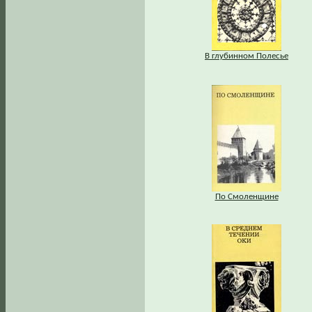
В глубинном Полесье
По Смоленщине