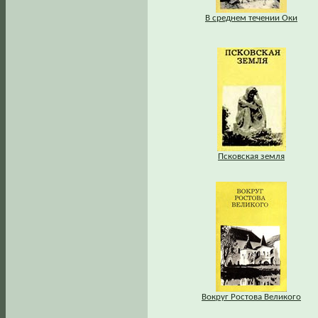
В среднем течении Оки
Псковская земля
Вокруг Ростова Великого