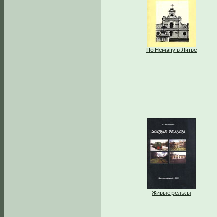
По Неману в Литве
Живые рельсы