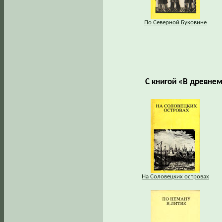
По Северной Буковине
С книгой «В древне
На Соловецких островах