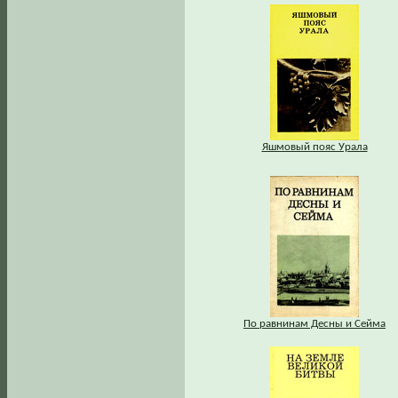
Яшмовый пояс Урала
По равнинам Десны и Сейма