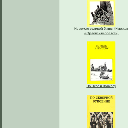
На земле великой битвы (Курская
и Орловская области)
По Неве и Волхову