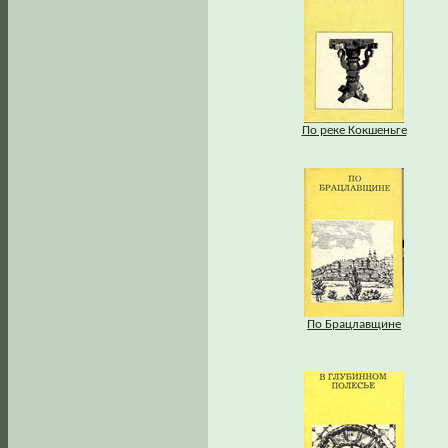
По реке Кокшеньге
По Брацлавщине