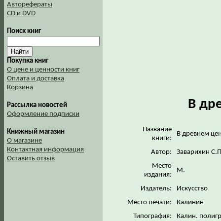
Авторефераты
CD и DVD
Поиск книг
Покупка книг
О цене и ценности книг
Оплата и доставка
Корзина
В др
Рассылка новостей
Оформление подписки
Название
Книжный магазин
В древнем це
книги:
О магазине
Контактная информация
Автор:
Заварихин С.П
Оставить отзыв
Место
М.
издания:
Издатель:
Искусство
Место печати:
Калинин
Типография:
Калин. полиг