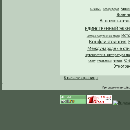
Архе
CD и DVD
Автореферат
Военн
Вспомогател
ЕДИНСТВЕННЫЙ ЭКЗ
Ист
История зарубежных стран
Конфликтология
Международные от
Путешествия. Литература по
Фи
Спорт
Управление
Физика
Этногра
К началу страницы
.
При оформлении сайта