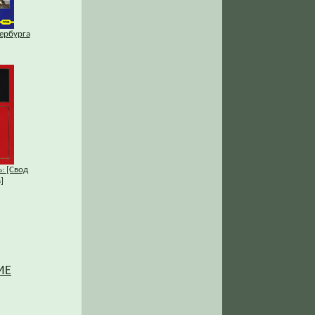
ербурга
: [Свод
]
ИЕ