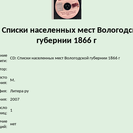
 Списки населенных мест Вологодс
губернии 1866 г
ание
CD: Списки населенных мест Вологодской губернии 1866 г
иги:
тор:
сто
М.
ния:
фия:
Литера ру
ния:
2007
исло
1
ниц:
ичие
нет
ций: