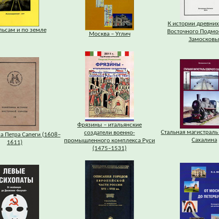
К истории древних
льсам и по земле
Восточного Подмо
Москва – Углич
Замосковь
Фрязины – итальянские
Стальная магистраль
создатели военно-
а Петра Сапеги (1608–
Сахалина
промышленного комплекса Руси
1611)
(1475–1531)