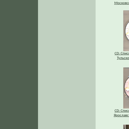
Московск
CD: Спис
Тульско
CD: Спис
Ярославс