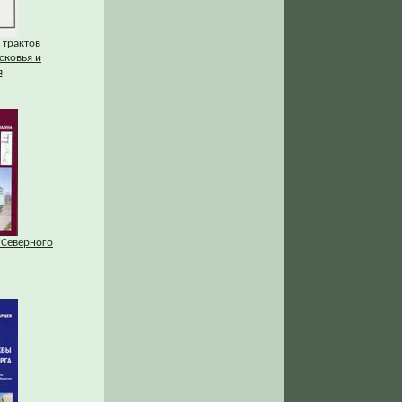
 трактов
сковья и
я
 Северного