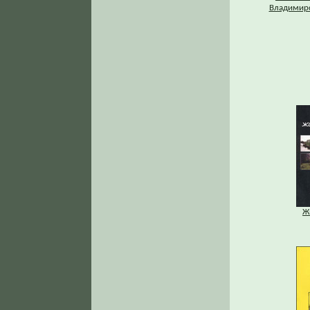
Владимирс
Ж