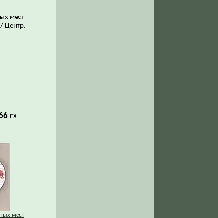
ых мест
 / Центр.
66 г»
нных мест