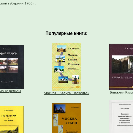
кой губернии 1905 г.
Популярные книги:
ивые рельсы
Ближняя Ряза
Москва – Калуга – Козельск