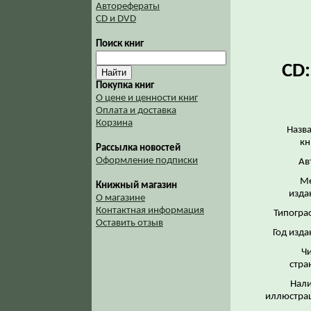
Авторефераты
CD и DVD
Поиск книг
CD:
Покупка книг
О цене и ценности книг
Оплата и доставка
Корзина
Назв
кн
Рассылка новостей
Оформление подписки
Ав
Ме
Книжный магазин
изда
О магазине
Контактная информация
Типогра
Оставить отзыв
Год изда
Ч
стра
Нал
иллюстра