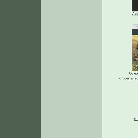
Ле
Осно
строитель
CD