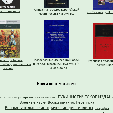
Описания городов Европейской
вые психопаты
От Москвы до Пет
части России XVI–XVII вв.
Православные монастыри России
вные проблемы
Рязанская область
и их роль в развитии культуры (XI
ства Вооруженных сил
памятников
– начало XX в.)
России
Книги по тематикам:
БУКИНИСТИЧЕСКОЕ ИЗДАН
Археология
 и DVD
Автореферат
Библиография
Военные науки
Воспоминания. Переписка
Вспомогательные исторические дисциплины
География