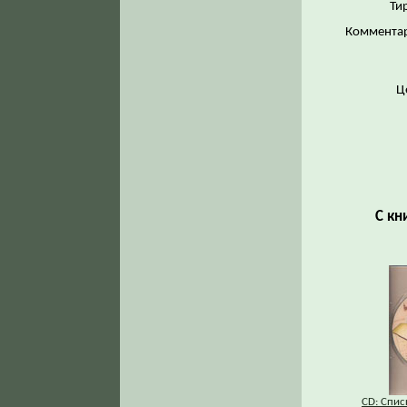
Ти
Коммента
Ц
С кн
СD: Спис