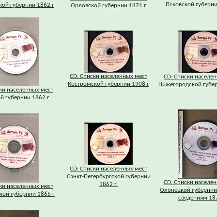
Псковской губерни
ой губернии 1862 г
Орловской губернии 1871 г
CD: Списки населенных мест
CD: Списки населе
Костромской губернии 1908 г
Нижегородской губер
ки населенных мест
й губернии 1862 г
CD: Списки населенных мест
Санкт-Петербургской губернии
CD: Списки населе
1862 г.
ки населенных мест
Олонецкой губернии 
кой губернии 1865 г
сведениям 187