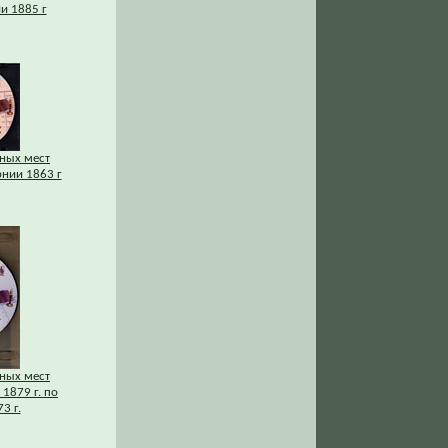
и 1885 г
нных мест
нии 1863 г
нных мест
1879 г. по
3 г.