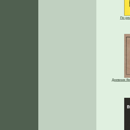
По ре
Дневник Ян