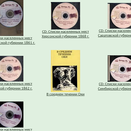
CD: Списки населе
CD: Списки населенных мест
Саратовской губерни
Херсонской губернии 1868 г.
ки населенных мест
кой губернии 1861 г.
ки населенных мест
CD: Списки населе
ой губернии 1862 г.
Симбирской губерни
В среднем течении Оки
ки населенных мест