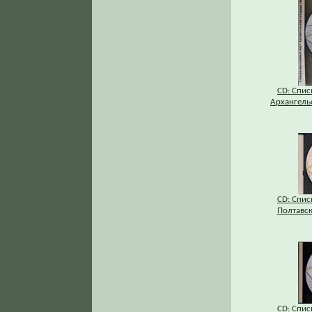
CD: Спис
Архангельс
CD: Спис
Полтавск
CD: Спис