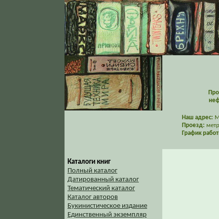
Про
неф
Наш адрес:
Мо
Проезд:
метр
График работ
Каталоги книг
Полный каталог
Датированный каталог
Тематический каталог
Каталог авторов
Букинистическое издание
Единственный экземпляр