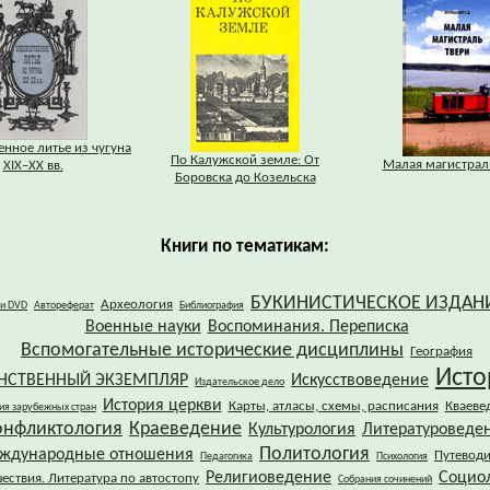
нное литье из чугуна
По Калужской земле: От
Малая магистрал
XIX–XX вв.
Боровска до Козельска
Книги по тематикам:
БУКИНИСТИЧЕСКОЕ ИЗДАН
Археология
 и DVD
Автореферат
Библиография
Военные науки
Воспоминания. Переписка
Вспомогательные исторические дисциплины
География
Исто
НСТВЕННЫЙ ЭКЗЕМПЛЯР
Искусствоведение
Издательское дело
История церкви
Карты, атласы, схемы, расписания
Кваеве
ия зарубежных стран
онфликтология
Краеведение
Культурология
Литературоведе
Политология
ждународные отношения
Путевод
Педагогика
Психология
Религиоведение
Социо
ествия. Литература по автостопу
Собрания сочинений