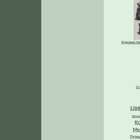
Художестве
CD
ЕДИ
Истор
К
Ме
Путеш