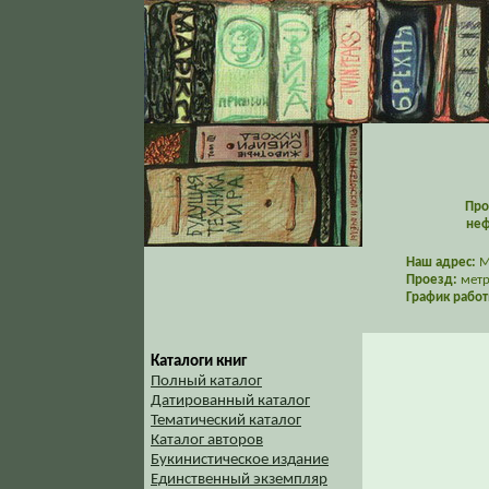
Про
неф
Наш адрес:
Мо
Проезд:
метр
График работ
Каталоги книг
Полный каталог
Датированный каталог
Тематический каталог
Каталог авторов
Букинистическое издание
Единственный экземпляр