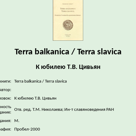
Terra balkanica / Terra slavica
К юбилею Т.В. Цивьян
книги:
Terra balkanica / Terra slavica
Автор:
ловок:
К юбилею Т.В. Цивьян
нность
Отв. ред. Т.М. Николаева; Ин-т славяноведения РАН
дание:
дания:
М.
рафия:
Пробел-2000