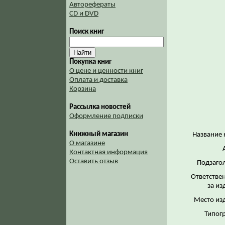
Авторефераты
CD и DVD
Поиск книг
Покупка книг
О цене и ценности книг
Оплата и доставка
Корзина
Рассылка новостей
Оформление подписки
Книжный магазин
Название 
О магазине
Контактная информация
Оставить отзыв
Подзаго
Ответстве
за из
Место из
Типог