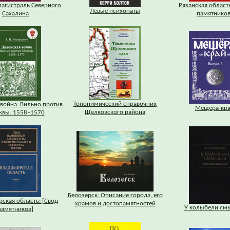
магистраль Северного
Рязанская область
Левые психопаты
Сахалина
памятников
Топонимический справочник
война: Вильно против
Мещёра-кр
Щелковского района
квы. 1558–1570
Белозерск: Описание города, его
ская область: [Свод
храмов и достопамятностей
У колыбели см
памятников]