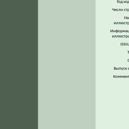
Год из
Число ст
На
иллюстр
Информац
иллюстр
ISSN
Выпуск 
Коммент