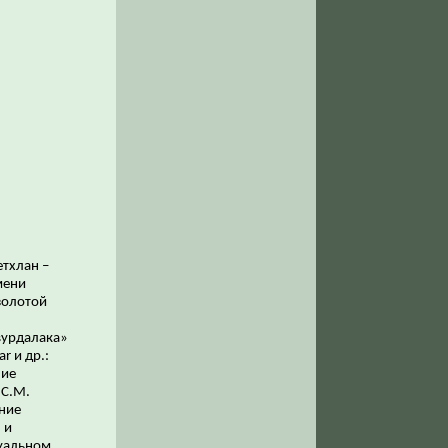
етхлан –
мени
«золотой
вурдалака»
r и др.:
ние
 С.М.
ание
 и
зуальном