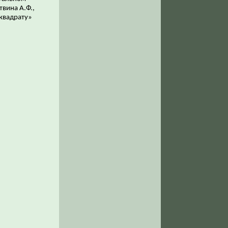
твина А.Ф.,
квадрату»