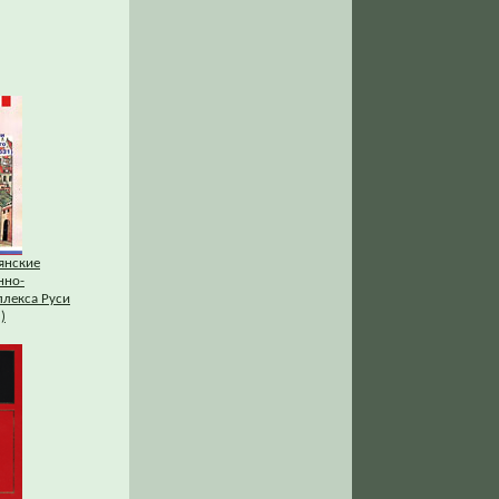
янские
нно-
лекса Руси
)