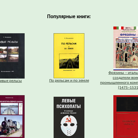
Популярные книги:
Фрязины – италь
создатели вое
По рельсам и по земле
ивые рельсы
промышленного комп
(1475–1531