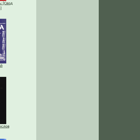
: [Свод
]
ай
ыслов