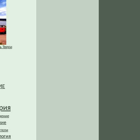
ь Твери
ИЕ
рия
дение
ние
ители
логия