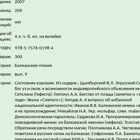
дания:
2007
раниц:
206
личие
нет
аций:
ия об
4 л. ч.-б. ил. на вклейке
ациях:
/ISBN:
978-5-7576-0198-4
Тираж:
300
Серия:
Балканские чтения
серии:
вып. 9
арии:
Состояние хорошее. Из содерж.: Цымбурский В.Л. Этрусский С
бог уз и оков: к возможности индоевропейского объяснения и
Сетхлана (Гефеста); Гиппиус А.А. Бегство от плаща (заметки о 
луде» Якуна «Слепого»); Хетцер А. К вопросу об албанской
национальной идентичности; Иванов В.В. Балканские имена «
и их происхождение; Михайлов Н.А. Укр. мольфар, слвн. malava
Демонологическая параллель; Седакова И.А. Программирова
повседневной жизни: из балканской лексики (нефела); Толстая
Обретение речи посредством магии; Плотникова А.А. Чествов
повитухи в русских селах на Балканах; Софронова Л.А. Банкеты
пирования на русской сцене XVIII в.; Злыднева Н.В. Порог в ви