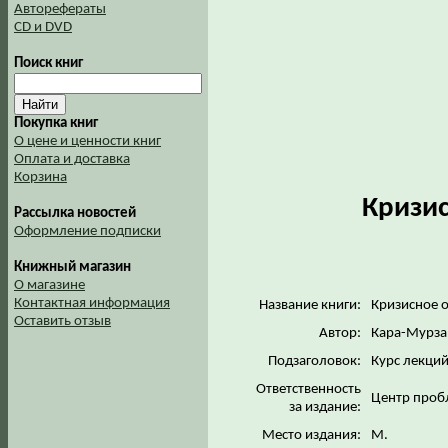
Авторефераты
CD и DVD
Поиск книг
Покупка книг
О цене и ценности книг
Оплата и доставка
Корзина
Кризи
Рассылка новостей
Оформление подписки
Книжный магазин
О магазине
Контактная информация
Название книги:
Кризисное 
Оставить отзыв
Автор:
Кара-Мурза 
Подзаголовок:
Курс лекци
Ответственность
Центр пробл
за издание:
Место издания:
М.