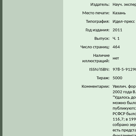
Издатель:
Науч. экспе
Место печати:
Казань
Типография:
Идел-пресс
Год издания:
2011
Выпуск:
Ч. 1
Число страниц:
464
Наличие
нет
иллюстраций:
ISSN/ISBN:
978-5-9129
Тираж:
5000
Комментарии:
Увелич. фор
2002 года В
"Удалось до
можно было
публикуются
РСФСР было с
116,7; в 19
собрано зер
есть предст
фундаментал