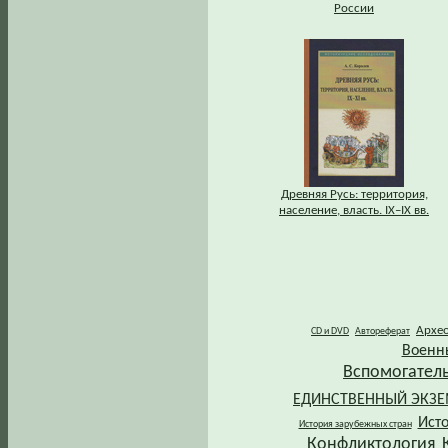
России
Древняя Русь: территория,
население, власть. IХ–IХ вв.
Архе
CD и DVD
Автореферат
Военн
Вспомогател
ЕДИНСТВЕННЫЙ ЭКЗ
Ист
История зарубежных стран
Конфликтология