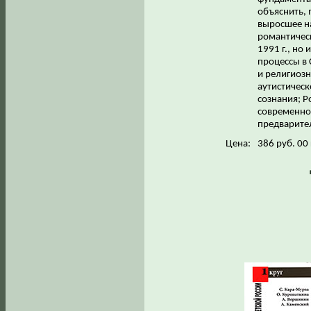
объяснить, 
выросшее на
романтическ
1991 г., но
процессы в 
и религиозн
аутистическ
сознания; Р
современног
предварител
Цена:
386 руб. 00