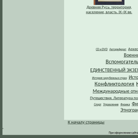
Древняя Русь: территория,
население, власть. IХ–IХ вв.
Архе
CD и DVD
Автореферат
Военн
Вспомогател
ЕДИНСТВЕННЫЙ ЭКЗ
Ист
История зарубежных стран
Конфликтология
Международные от
Путешествия. Литература по
Фи
Спорт
Управление
Физика
Этногра
К началу страницы
.
При оформлении сайта