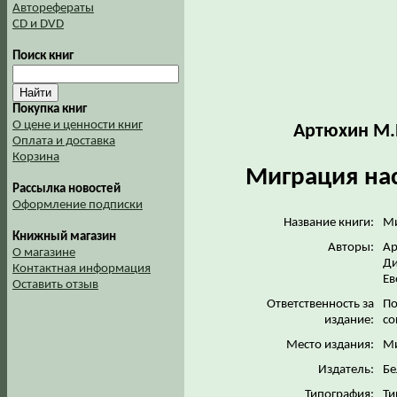
Авторефераты
CD и DVD
Поиск книг
Покупка книг
О цене и ценности книг
Артюхин М.И
Оплата и доставка
Корзина
Миграция нас
Рассылка новостей
Оформление подписки
Название книги:
Ми
Книжный магазин
Авторы:
Ар
О магазине
Ди
Контактная информация
Ев
Оставить отзыв
Ответственность за
По
издание:
со
Место издания:
М
Издатель:
Бе
Типография:
Ти