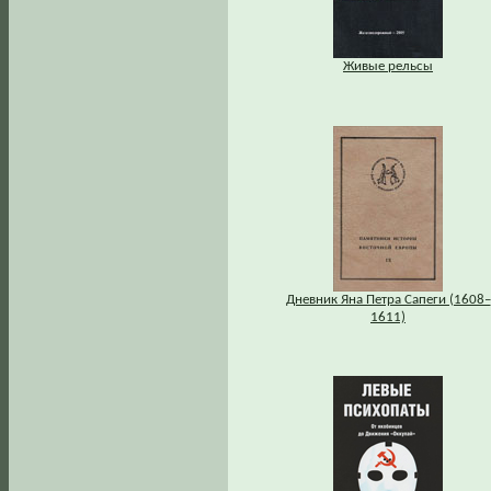
Живые рельсы
Дневник Яна Петра Сапеги (1608–
1611)