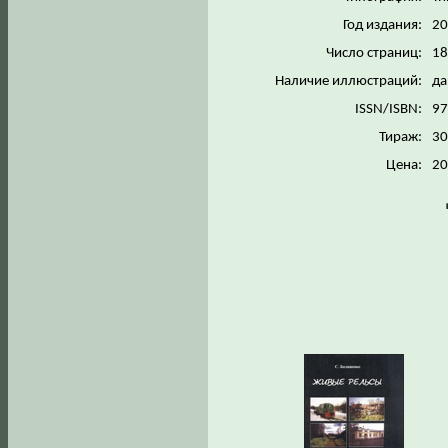
Год издания:
2
Число страниц:
1
Наличие иллюстраций:
да
ISSN/ISBN:
97
Тираж:
3
Цена:
20