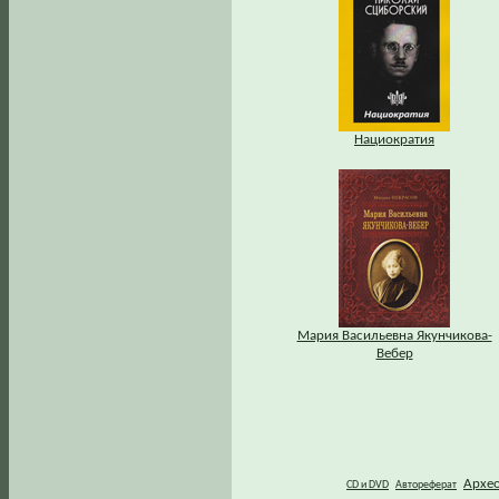
Нациократия
Мария Васильевна Якунчикова-
Вебер
Архе
CD и DVD
Автореферат