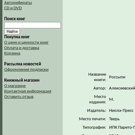
Авторефераты
CD и DVD
Поиск книг
Покупка книг
О цене и ценности книг
Оплата и доставка
Корзина
Рассылка новостей
Оформление подписки
Название
Россыпи
книги:
Книжный магазин
О магазине
Автор:
Алексеевский
Контактная информация
Место
Оставить отзыв
М.
издания:
Издатель:
Ниола-Пресс
Место печати:
Тверь
Типография:
ИПК Парето-