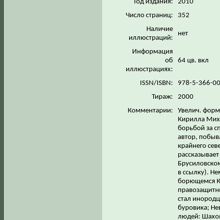
Год издания:
2010
Число страниц:
352
Наличие
нет
иллюстраций:
Информация
об
64 цв. вкл
иллюстрациях:
ISSN/ISBN:
978-5-366-0
Тираж:
2000
Комментарии:
Увелич. форм
Кирилла Миха
борьбой за с
автор, побыв
крайнего сев
рассказывает 
Брусиловском
в ссылку). Н
борющемся К
правозащитни
стал инородц
буровика; Не
людей: Шахов