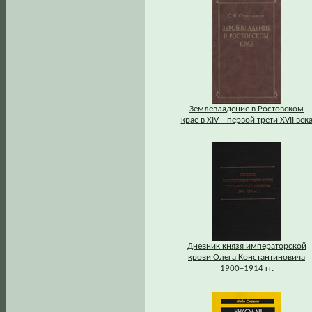
Землевладение в Ростовском
крае в XIV – первой трети XVII век
Дневник князя императорской
крови Олега Константиновича
1900–1914 гг.