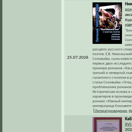
Ник
ром
акс
Хур
ISB
"Бун
зна
Соля
цер
расцвету русского спи
поэтов. Е.В. Никольски
25.07.2026
Соловьёва, сына извест
первых двух исследуетс
примере романов «Каси
третьей и четвертой гл
галантного столетия в
статье Соловьёва «Отец
проблематике романов 
Историческая основа и
характеров в произведе
романе «Южный императ
императрице Елизавете П
[
Литературоведение
,
И
Каб
XVI
202