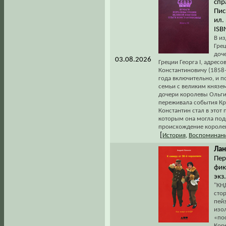
спр
Пис
ил.
ISB
В и
Гре
доч
03.08.2026
Греции Георга I, адрес
Константиновичу (1858
года включительно, и 
семьи с великим князе
дочери королевы Ольги. 
переживала события Кри
Константин стал в этот
которым она могла под
происхождение королев
[
История
,
Воспоминани
Лан
Пер
фик
экз
"КН
сто
пейз
изо
«по
Коре