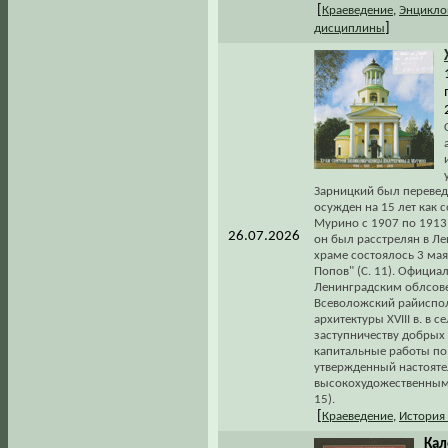
[
Краеведение
,
Энцикло
]
дисциплины
Зарницкий был переведен
осужден на 15 лет как 
Мурино с 1907 по 1913 г
26.07.2026
он был расстрелян в Л
храме состоялось 3 мая
Попов" (С. 11). Офици
Ленинградским облсовет
Всеволожский райиспол
архитектуры XVIII в. в
заступничеству добрых 
капитальные работы по 
утвержденный настояте
высокохудожественными
15).
[
Краеведение
,
История
Кал