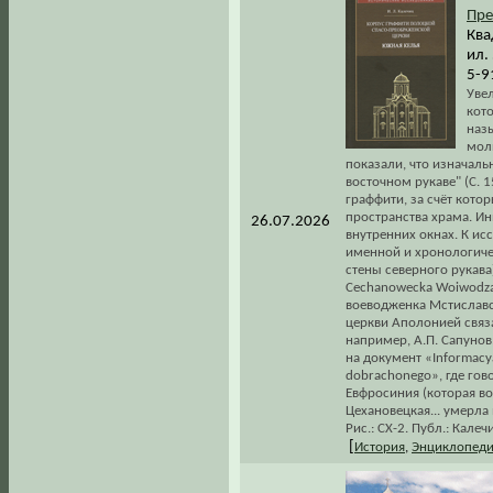
Пре
Ква
ил.
5-9
Уве
кот
наз
мол
показали, что изначаль
восточном рукаве" (С. 
граффити, за счёт кото
пространства храма. Ин
26.07.2026
внутренних окнах. К ис
именной и хронологичес
стены северного рукава]
Cechanowecka Woiwodzan
воеводженка Мстиславск
церкви Аполонией связа
например, А.П. Сапунов
на документ «Informacya 
dobrachonego», где гов
Евфросиния (которая во
Цехановецкая... умерла в
Рис.: СХ-2. Публ.: Кале
[
История
,
Энциклопеди