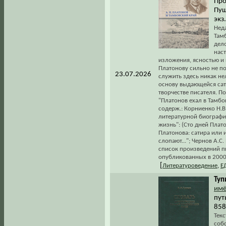
Про
Пуш
экз
Нед
Там
дел
нас
изложения, ясностью и 
Платонову сильно не по
23.07.2026
служить здесь никак не
основу выдающейся сат
творчестве писателя. П
"Платонов ехал в Тамбов
содерж.: Корниенко Н.В
литературной биографии
жизнь": (Сто дней Плато
Платонова: сатира или 
слопают..."; Чернов А.С
список произведений пи
опубликованных в 2000–
[
Литературоведение
,
Е
Туп
им
пут
858
Текс
собс