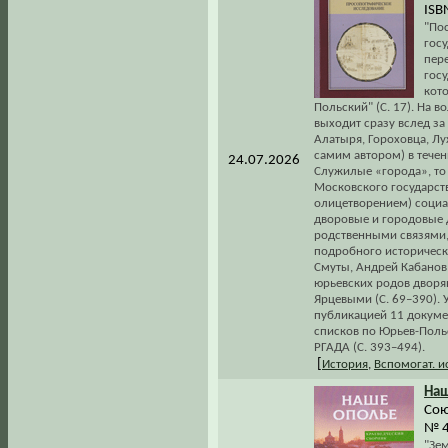
ISB
"По
госу
пер
госу
кот
Польский" (С. 17). На в
выходит сразу вслед з
Алатыря, Гороховца, Лу
самим автором) в течен
24.07.2026
Служилые «города», то
Московского государст
олицетворением) социал
дворовые и городовые 
родственными связями,
подробного историческ
Смуты, Андрей Кабанов
юрьевских родов дворян
Ярцевыми (С. 69–390).
публикацией 11 докуме
списков по Юрьев-Поль
РГАДА (С. 393–494).
[
История
,
Вспомогат. 
На
Сою
№ 4 
"Зем