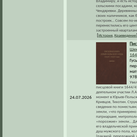
Владимиру, и есть исто
сельскими посадами, к
Чендяревки. Деревянны
своих наличников, как 
построек... Совсем по-и
переместились его цент
застроенный кварталами
[
История
,
Краеведение
Пис
Шех
164
Гус
пер
мат
978
Уве
писцовой книги 1644/4
деятельном участии Л.А
момент в Юрьев-Польск
24.07.2026
Кривцов, Тихотин. Стру
сведения по поместьям
земли, «что примерено 
патриаршие, митрополи
«порозжие» земли... Дл
его владельческой при
душ мужского пола, ко
(паханой, переложной, 