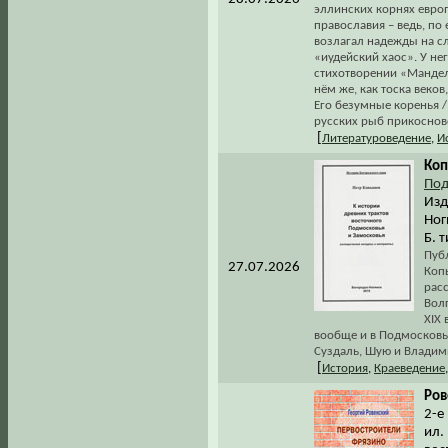
эллинских корнях европе
православия – ведь, по
возлагал надежды на с
«иудейский хаос». У не
стихотворении «Мандель
нём же, как тоска веков
Его безумные коренья /
русских рыб прикоснове
[
Литературоведение
,
И
Коп
Под
Изд
Ног
Б. 
Пуб
27.07.2026
Копы
рас
Вол
XIX 
вообще и в Подмосковье
Суздаль, Шую и Владими
[
История
,
Краеведение
Ров
2-е
ил.