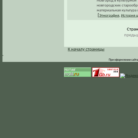
Новгород в культурной 
новгородских старообр
материальная культура 
[
Этнография
,
История 
Стра
предыд
К началу страницы
.
При оформлении сайта