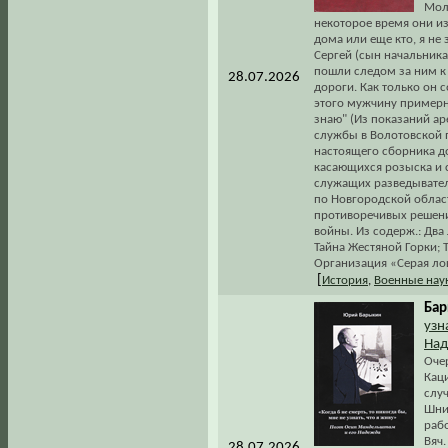
Мол
некоторое время они и
дома или еще кто, я не 
Сергей (сын начальника
пошли следом за ним к 
28.07.2026
дороги. Как только он 
этого мужчину примерно
знаю" (Из показаний ар
службы в Волотовской 
настоящего сборника д
касающихся розыска и с
служащих разведывател
по Новгородской област
противоречивых решени
войны. Из содерж.: Два
Тайна Жестяной Горки; 
Организация «Серая лош
[
История
,
Военные нау
Бар
узн
Над
Оче
Каци
случ
Шнир
раб
Вяч
28.07.2026