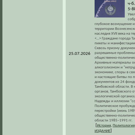
ч-б
5-8
Увел
соб
глубокое возмущение и
территории Вознесенск
наследия XVII века на 
<...> Граждане города 
пикеты и манифестации 
Сквозь призму документ
разрешимые проблемы п
25.07.2026
общественно-политичес
Архивные материалы ос
алкоголизмом и "нетру
экономике, споры в св
и настоящие битвы по 
документов из 24 фонд
Тамбовской области. В
органов, Тамбовского 
экологической организа
Надежды и иллюзии "сов
Политическое пробужден
перестройки (июнь 1989
общественно-политиче
области 1985–1991 гг.
[
История
,
Политология
]
ИЗДАНИЕ