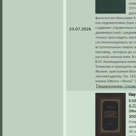
изв
1974
доп
филологом Николаем М
последователями (при ж
содержит справочные м
23.07.2026
древнерусской, среднев
только проследить эво
систематизировать их 
вступительном очерке 
прозвищ, которые до с
русской ономастики. В 
В.М. Календарные имена
Тупикова и принципы им
Якунин, крестьянин Воло
землевладелец. Ок. 1650
имени (Ивона = Иона)" (
[
Энциклопедии. Справ
Нау
в н
А.П
(Ин
300
Оче
арх
30 