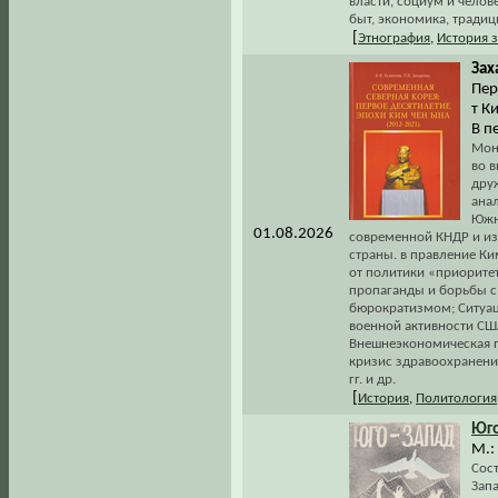
власти, социум и челове
быт, экономика, традиц
[
Этнография
,
История 
Зах
Пер
т К
В п
Мон
во 
дру
ана
Южн
01.08.2026
современной КНДР и из
страны. в правление Ки
от политики «приоритет
пропаганды и борьбы с
бюрократизмом; Ситуац
военной активности США
Внешнеэкономическая п
кризис здравоохранени
гг. и др.
[
История
,
Политология
Юго
М.: 
Сос
Зап