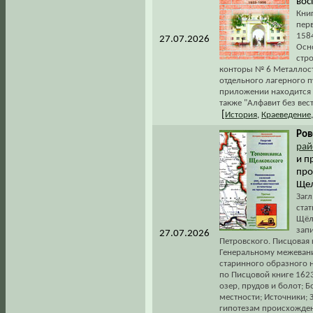
вос
Книг
пер
1584
27.07.2026
Осн
стро
конторы № 6 Металлост
отдельного лагерного п
приложении находится с
также "Алфавит без вес
[
История
,
Краеведение
Ров
рай
и п
про
Щел
Загл
ста
Щёл
запи
27.07.2026
Петровского. Писцовая 
Генеральному межеванию
старинного образного н
по Писцовой книге 1623
озер, прудов и болот; Б
местности; Источники; 
гипотезам происхожден