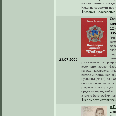
или непашенного (в деся
Издание содержит неск
[
История
,
Краеведение
Сап
Мир
12 
036
"Ни
Тако
фале
экз
нагр
око
23.07.2026
рассказывается о разр
ювелирно-часовой фабр
наград, называются име
пятеро иностранцев: Д.
Румынии (№ 16), М. Рол
Специальный очерк кас
разделе иллюстраций п
ордена и передачей ег
а также фотографии на
[
Вспомогат. историчес
А.П
Око