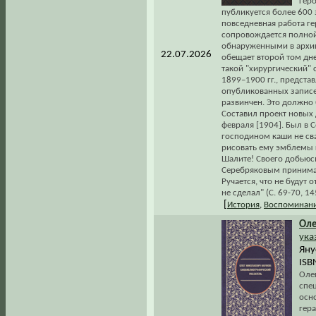
гер
публикуется более 600 
повседневная работа г
сопровождается полной
обнаруженными в архива
22.07.2026
обещает второй том дне
такой "хирургический" 
1899–1900 гг., предст
опубликованных записей
развинчен. Это должно 
Составил проект новых 
февраля [1904]. Был в 
господином каши не свар
рисовать ему эмблемы г
Шалите! Своего добьюсь
Серебряковым принимаю
Ручается, что не будут о
не сделал" (С. 69-70, 14
[
История
,
Воспоминани
Оле
ука
Яну
ISB
Оле
спе
осн
гер