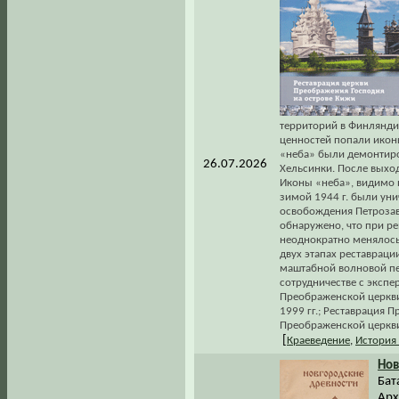
территорий в Финлянди
ценностей попали иконы
«неба» были демонтиров
26.07.2026
Хельсинки. После выхо
Иконы «неба», видимо и
зимой 1944 г. были ун
освобождения Петрозаво
обнаружено, что при рем
неоднократно менялось"
двух этапах реставраци
маштабной волновой пе
сотрудничестве с экспе
Преображенской церкви
1999 гг.; Реставрация 
Преображенской церкв
[
Краеведение
,
История
Нов
Бат
Арх