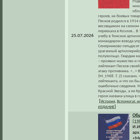
Род
мно
обл
героев, их боевых тов
Песков родился в 1914 
весовщиком на сенном 
переехала в Козлов... 
25.07.2026
учебу в Томское артилл
командиром взвода упра
Семерниково пятьдесят 
ураганный артиллерийск
полукольцо. Гвардии ка
– проявил мужество и г
лейтенант Песков своей
атаку противника. <...
(М.,1968. Т. 2) сказано
лейтенанта, и что он б
ошибочные сведения. У
Красной Звезды, а не К
героя названа улица в г
[
История
,
Вспомогат. 
]
ИЗДАНИЕ
Общ
(19
И.И
арх
«Ми