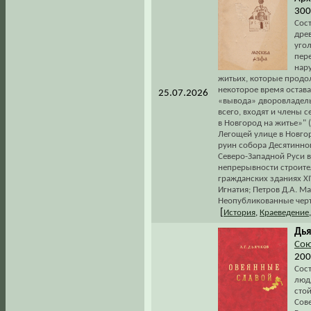
300
Сос
дре
уго
пер
нару
житьих, которые продо
некоторое время остава
25.07.2026
«вывода» дворовладельц
всего, входят и члены 
в Новгород на житье»" (
Легощей улице в Новгор
руин собора Десятинног
Северо-Западной Руси в
непрерывности строител
гражданских зданиях XI
Игнатия; Петров Д.А. М
Неопубликованные черт
[
История
,
Краеведение
Дья
Сою
200
Сос
люд
сто
Сове