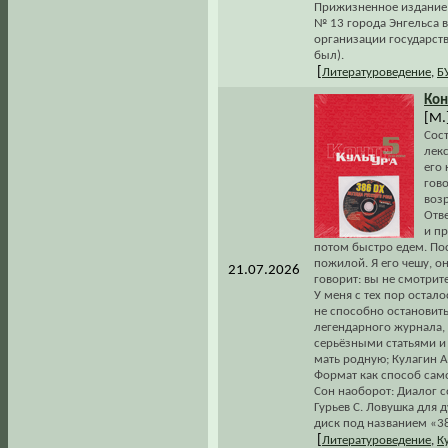
Прижизненное издание
№ 13 города Энгельса 
организации государств
был).
[
Литературоведение
,
Б
Кон
[М.]
Сос
лекс
его 
гово
возр
Отве
и пр
потом быстро едем. По
пожилой. Я его чешу, о
21.07.2026
говорит: вы не смотрите
У меня с тех пор остало
не способно остановить
легендарного журнала,
серьёзными статьями и 
мать родную; Кулагин А
Формат как способ сам
Сон наоборот: Диалог с
Гурьев С. Ловушка для 
диск под названием «3
[
Литературоведение
,
К