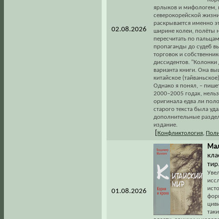
ярлыков и мифологем, 
северокорейской жизни.
раскрывается именно э
02.08.2026
ширине колеи, полёты н
пересчитать по пальцам
пропаганды до судеб в
торговок и собственни
диссидентов. "Колонки 
варианта книги. Она вы
китайское (тайваньское)
Однако я понял, – пишет
2000–2005 годах, нельз
оригинала едва ли поло
старого текста была уд
дополнительные раздел
издание.
[
Конфликтология
,
Поли
Мал
кла
тир
Увел
исс
ист
01.08.2026
фор
цив
таки