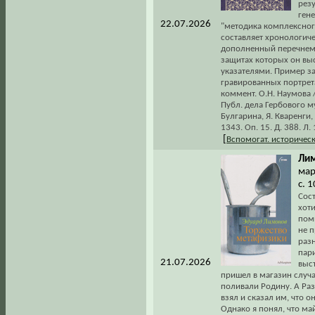
рез
ген
22.07.2026
"методика комплексного
составляет хронологич
дополненный перечнем 
защитах которых он вы
указателями. Пример з
гравированных портретах
коммент. О.Н. Наумова /
Публ. дела Гербового м
Булгарина, Я. Кваренги,
1343. Оп. 15. Д. 388. Л. 
[
Вспомогат. историчес
Лим
мар
с. 
Сос
хоти
поми
не 
разн
пар
21.07.2026
выст
пришел в магазин случа
поливали Родину. А Разг
взял и сказал им, что о
Однако я понял, что ма