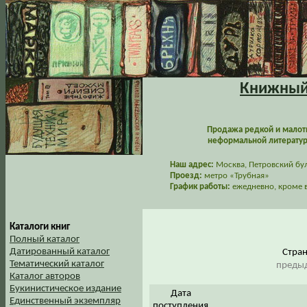
Книжный 
Продажа редкой и малот
неформальной литературы
Наш адрес:
Москва, Петровский буль
Проезд:
метро «Трубная»
График работы:
ежедневно, кроме в
Каталоги книг
Полный каталог
Датированный каталог
Стра
Тематический каталог
предыд
Каталог авторов
Букинистическое издание
Дата
Единственный экземпляр
поступления