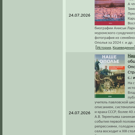
А чт
Тимо
Пум
24.07.2026
Карц
Восп
биографии Анисьи Лари
муромского сундучного 
фотография из семейно
Ополья за 2024 г. и др.
[
История
,
Краеведение
На
общ
Опо
Стр
с.: 
На 
ист
Вла
пуб
учитель павловской шк
описанием, систематиче
и краха СССР, более 40 
24.07.2026
А.В. Терентьева занима
события первой половин
репрессиями, голодом и
села восходит к XIII ст