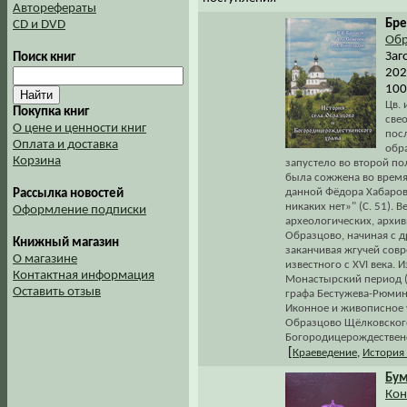
Авторефераты
Бре
CD и DVD
Обр
Заг
Поиск книг
202
100
Цв. 
Покупка книг
свео
О цене и ценности книг
посл
Оплата и доставка
обр
Корзина
запустело во второй пол
была сожжена во время 
данной Фёдора Хабарова
Рассылка новостей
никаких нет»" (С. 51).
Оформление подписки
археологических, архи
Образцово, начиная с 
Книжный магазин
заканчивая жгучей совр
О магазине
известного с XVI века.
Контактная информация
Монастырский период (ко
Оставить отзыв
графа Бестужева-Рюмина
Иконное и живописное 
Образцово Щёлковского
Богородицерождественско
[
Краеведение
,
История
Бум
Кон