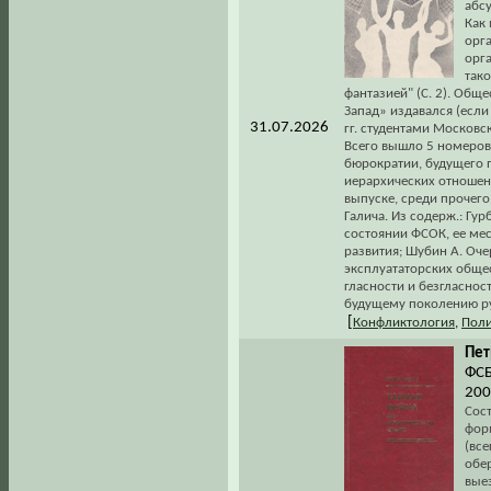
абсу
Как
орг
орг
так
фантазией" (С. 2). Об
Запад» издавался (если
31.07.2026
гг. студентами Московс
Всего вышло 5 номеров
бюрократии, будущего 
иерархических отношени
выпуске, среди прочего
Галича. Из содерж.: Гу
состоянии ФСОК, ее ме
развития; Шубин А. Оч
эксплуататорских общес
гласности и безгласнос
будущему поколению ру
[
Конфликтология
,
Поли
Пет
ФСБ
200
Сос
фор
(все
обе
вые