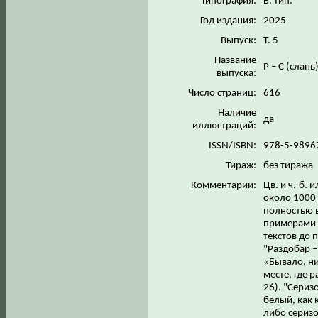
Типография:
Б. тип.
Год издания:
2025
Выпуск:
Т. 5
Название
Р – С (слань
выпуска:
Число страниц:
616
Наличие
да
иллюстраций:
ISSN/ISBN:
978-5-9896
Тираж:
без тиража
Комментарии:
Цв. и ч.-б.
около 1000 
полностью 
примерами и
текстов до 
"Раздобар –
«Бывало, ни
месте, где 
26). "Сериз
белый, как 
либо серизо