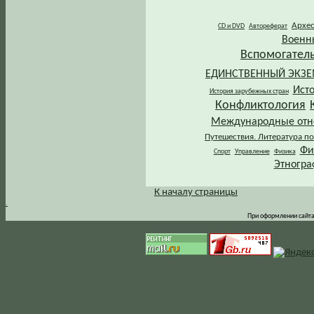
Архе
CD и DVD
Автореферат
Военн
Вспомогател
ЕДИНСТВЕННЫЙ ЭКЗ
Ист
История зарубежных стран
Конфликтология
Международные от
Путешествия. Литература по
Фи
Спорт
Управление
Физика
Этногра
К началу страницы
.
При оформлении сайта