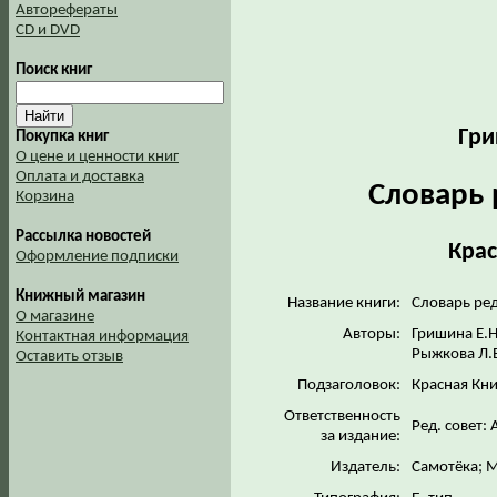
Авторефераты
CD и DVD
Поиск книг
Гри
Покупка книг
О цене и ценности книг
Оплата и доставка
Словарь 
Корзина
Рассылка новостей
Крас
Оформление подписки
Книжный магазин
Название книги:
Словарь ред
О магазине
Авторы:
Гришина Е.Н
Контактная информация
Рыжкова Л.
Оставить отзыв
Подзаголовок:
Красная Кни
Ответственность
Ред. совет: 
за издание:
Издатель:
Самотёка; 