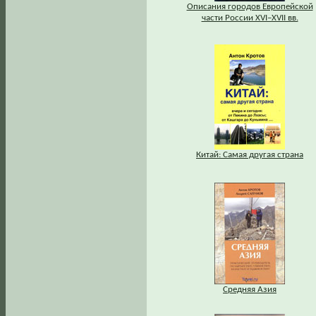
Описания городов Европейской
части России XVI–XVII вв.
Китай: Самая другая страна
Средняя Азия