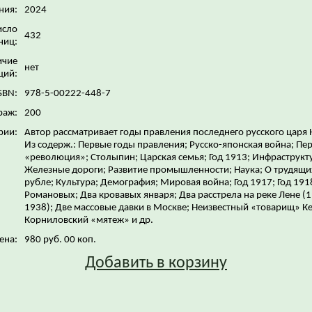
ния:
2024
исло
432
ниц:
ичие
нет
ций:
SBN:
978-5-00222-448-7
раж:
200
рии:
Автор рассматривает годы правления последнего русского царя Н
Из содерж.: Первые годы правления; Русско-японская война; Пе
«революция»; Столыпин; Царская семья; Год 1913; Инфраструкт
Железные дороги; Развитие промышленности; Наука; О трудящи
рубле; Культура; Демография; Мировая война; Год 1917; Год 191
Романовых; Два кровавых января; Два расстрела на реке Лене (1
1938); Две массовые давки в Москве; Неизвестный «товарищ» К
Корниловский «мятеж» и др.
ена:
980 руб. 00 коп.
Добавить в корзину