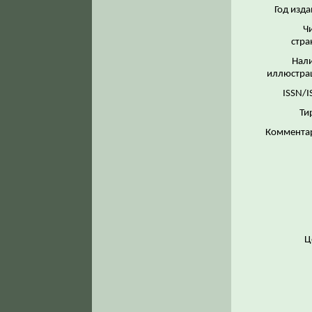
Год изда
Ч
стра
Нал
иллюстра
ISSN/I
Ти
Коммента
Ц