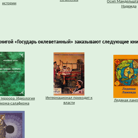
Осип Мандельшта
истории
Надежда
книгой «Государь оклеветанный» заказывают следующие кни
Интернационал приходит к
 террора: Идеология
Ледяная ламп
власти
бизма-салафизма