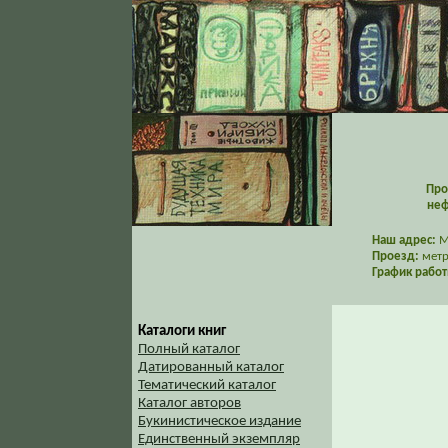
Про
неф
Наш адрес:
Мо
Проезд:
метр
График работ
Каталоги книг
Полный каталог
Датированный каталог
Тематический каталог
Каталог авторов
Букинистическое издание
Единственный экземпляр