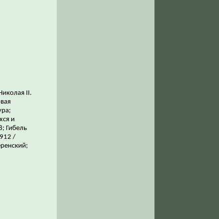
иколая II.
рвая
ура;
хся и
8; Гибель
912 /
еренский;