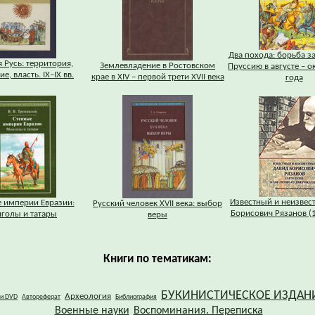
Два похода: борьба з
 Русь: территория,
Землевладение в Ростовском
Пруссию в августе – о
е, власть. IХ–IХ вв.
крае в XIV – первой трети XVII века
года
Известный и неизвес
 империи Евразии:
Русский человек XVII века: выбор
Борисович Рязанов (
голы и татары
веры
Книги по тематикам:
БУКИНИСТИЧЕСКОЕ ИЗДАН
Археология
 и DVD
Автореферат
Библиография
Военные науки
Воспоминания. Переписка