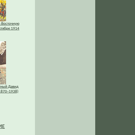
а Восточную
ктябре 1914
тный Давид
1870–1938)
ИЕ