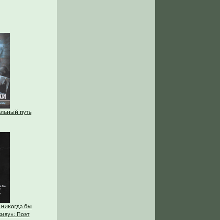
льный путь
о никогда бы
живу»: Поэт