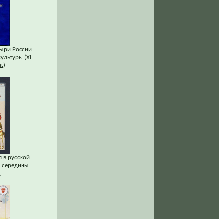
ыри России
культуры (XI
.)
 в русской
и середины
.