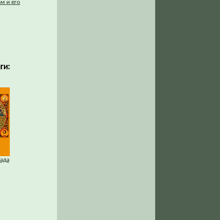
м и его
ги:
ада