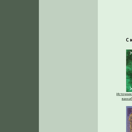
С 
Источник
вахха