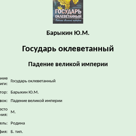
Барыкин Ю.М.
Государь оклеветанный
Падение великой империи
ание
Государь оклеветанный
иги:
тор:
Барыкин Ю.М.
вок:
Падение великой империи
есто
М.
ния:
ель:
Родина
фия:
Б. тип.