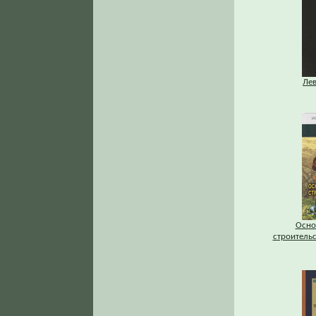
Ле
Осно
строитель