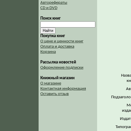
Авторефераты
CD и DVD
Поиск книг
Покупка книг
О цене и ценности книг
Оплата и доставка
Корзина
Рассылка новостей
Оформление подписки
Назв
Книжный магазин
кн
О магазине
Контактная информация
Ав
Оставить отзыв
Подзаголо
М
изда
Издат
Типогра