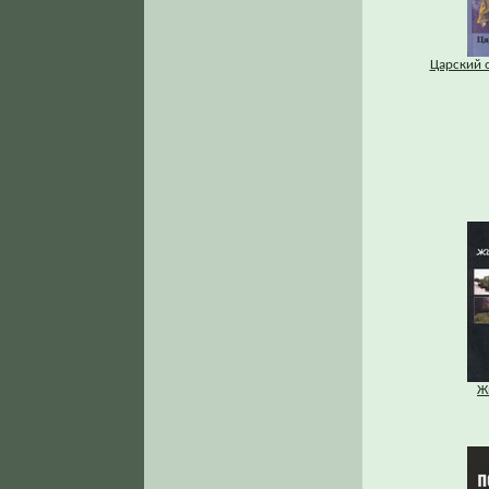
Царский 
Ж