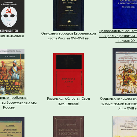
Православные монаст
Описания городов Европейской
вые психопаты
и их роль в развитии 
части России XVI–XVII вв.
– начало XX в
вные проблемы
Рязанская область: [Свод
Ордынские нашествия
ства Вооруженных сил
памятников]
исторической памят
России
XIII – XVIII в