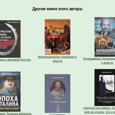
Другие книги этого автора:
Интернационал приходит к
Большевики: Кримина
ожь о великой России
власти
к власти
«Когда б не смерть, т
мне не узнать, что я 
ина: Трудные вопросы
Сочинения