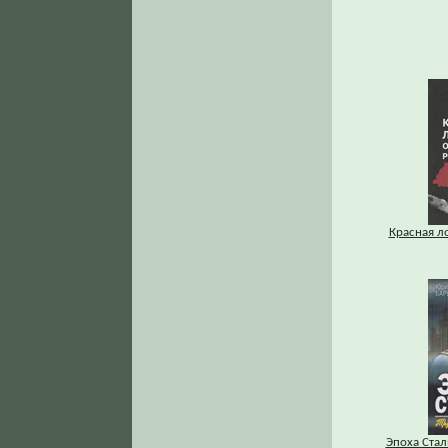
Красная л
Эпоха Стал