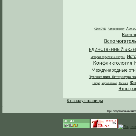
Архе
CD и DVD
Автореферат
Военн
Вспомогател
ЕДИНСТВЕННЫЙ ЭКЗ
Ист
История зарубежных стран
Конфликтология
Международные от
Путешествия. Литература по
Фи
Спорт
Управление
Физика
Этногра
К началу страницы
.
При оформлении сайта