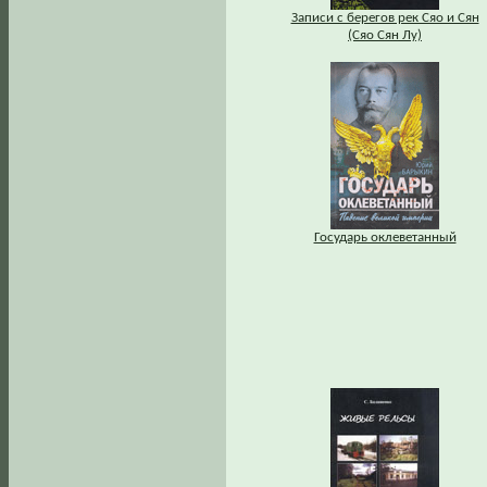
Записи с берегов рек Сяо и Сян
(Сяо Сян Лу)
Государь оклеветанный