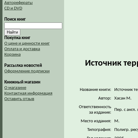
Авторефераты
CD и DVD
Поиск книг
Покупка книг
О цене и ценности книг
Оплата и доставка
Корзина
Источник тер
Рассылка новостей
Оформление подписки
Книжный магазин
О магазине
Название книги:
Источник т
Контактная информация
Автор:
Хасан М.
Оставить отзыв
Ответственность
Пер. с англ.
за издание:
Место издания:
М.
Типография:
Полигр. ре