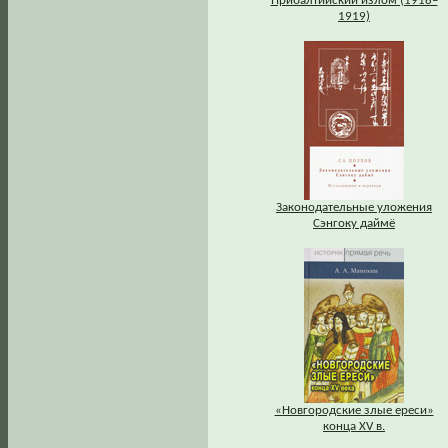
Прибалтийский излом (1918–
1919)
Законодательные уложения
Сэнгоку даймё
«Новгородские злые ереси»
конца XV в.