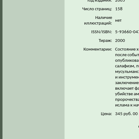
Год издания:
2005
Число страниц:
158
Наличие
нет
иллюстраций:
ISSN/ISBN:
5-93660-04
Тираж:
2000
Комментарии:
Состояние х
после событ
опубликова
салафизм, п
мусульманс
и инструмен
заключение
включает фа
убийстве ам
пророчества
ислама к на
Цена:
345 руб. 00