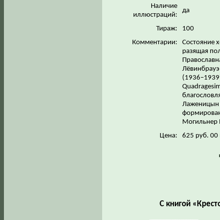
Наличие
да
иллюстраций:
Тираж:
100
Комментарии:
Состояние х
разящая по
Православна
Лёвинбрауэр
(1936–1939)
Quadragesim
благословля
Лаженицын И
формирован
Могильнер 
Цена:
625 руб. 00
С книгой «Крес