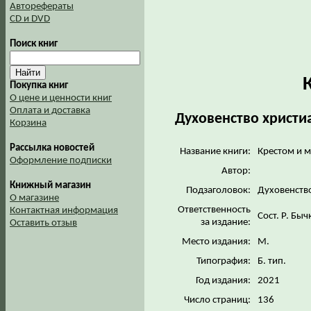
Авторефераты
CD и DVD
Поиск книг
Покупка книг
О цене и ценности книг
Оплата и доставка
Духовенство христи
Корзина
Рассылка новостей
Название книги:
Крестом и 
Оформление подписки
Автор:
Книжный магазин
Подзаголовок:
Духовенств
О магазине
Ответственность
Контактная информация
Сост. Р. Бы
за издание:
Оставить отзыв
Место издания:
М.
Типография:
Б. тип.
Год издания:
2021
Число страниц:
136