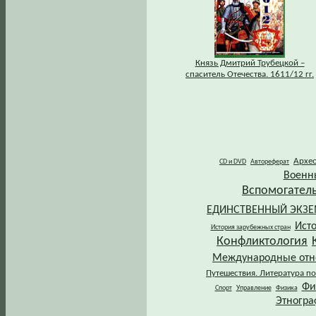
Князь Дмитрий Трубецкой –
спаситель Отечества. 1611/12 гг.
Архе
CD и DVD
Автореферат
Военн
Вспомогател
ЕДИНСТВЕННЫЙ ЭКЗ
Ист
История зарубежных стран
Конфликтология
Международные от
Путешествия. Литература по
Фи
Спорт
Управление
Физика
Этногра