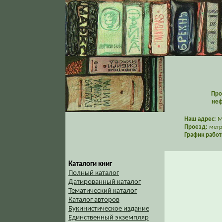
Про
неф
Наш адрес:
Мо
Проезд:
метр
График работ
Каталоги книг
Полный каталог
Датированный каталог
Тематический каталог
Каталог авторов
Букинистическое издание
Единственный экземпляр