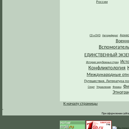
России
Архе
CD и DVD
Автореферат
Военн
Вспомогател
ЕДИНСТВЕННЫЙ ЭКЗ
Ист
История зарубежных стран
Конфликтология
Международные от
Путешествия. Литература по
Фи
Спорт
Управление
Физика
Этногра
К началу страницы
.
При оформлении сайта