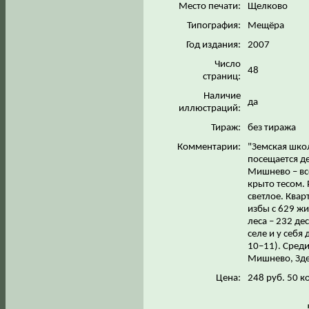
Место печати:
Щелково
Типография:
Мещёра
Год издания:
2007
Число
48
страниц:
Наличие
да
иллюстраций:
Тираж:
без тиража
Комментарии:
"Земская школ
посещается де
Мишнево – вс
крыто тесом. 
светлое. Квар
избы с 629 жи
леса – 232 де
селе и у себя
10–11). Сред
Мишнево, Зде
Цена:
248 руб. 50 к