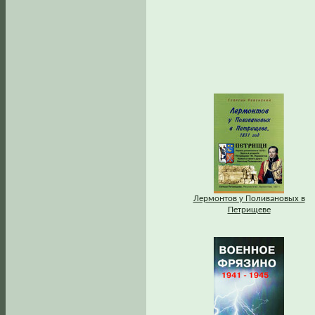
Лермонтов у Поливановых в
Петрищеве