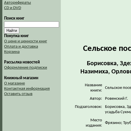
Авторефераты
CD и DVD
Поиск книг
Покупка книг
О цене и ценности книг
Сельское по
Оплата и доставка
Корзина
Борисовка, Зде
Рассылка новостей
Оформление подписки
Назимиха, Орлово
Книжный магазин
О магазине
Название
Сельское пос
Контактная информация
книги:
Оставить отзыв
Автор:
Ровенский Г.
Подзаголовок:
Борисовка, З
усадьба Сукм
Место
Фрязино; Тру
издания: