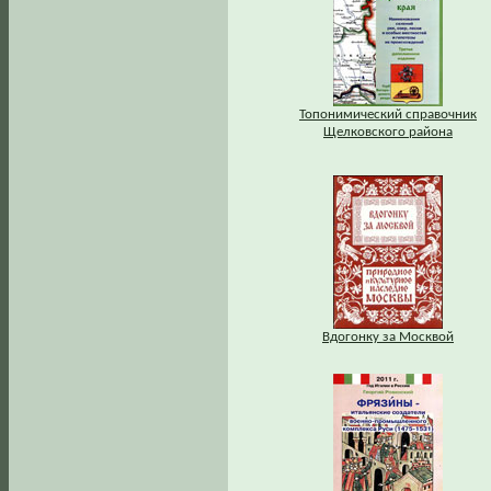
Топонимический справочник
Щелковского района
Вдогонку за Москвой