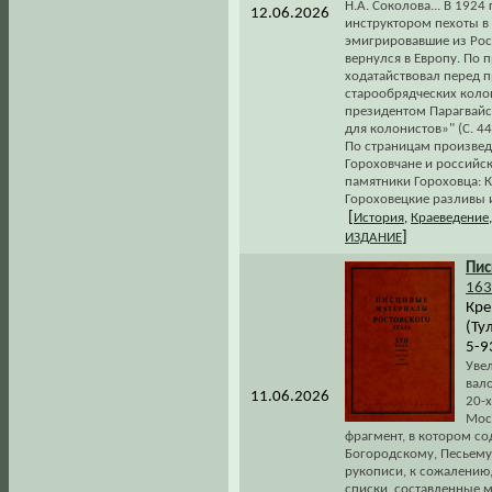
Н.А. Соколова... В 192
12.06.2026
инструктором пехоты в
эмигрировавшие из Росс
вернулся в Европу. По 
ходатайствовал перед 
старообрядческих колон
президентом Парагвайск
для колонистов»" (С. 44
По страницам произвед
Гороховчане и российс
памятники Гороховца: 
Гороховецкие разливы и
[
История
,
Краеведение
]
ИЗДАНИЕ
Пи
163
Кре
(Ту
5-9
Уве
вал
11.06.2026
20-х
Мос
фрагмент, в котором со
Богородскому, Песьему и
рукописи, к сожалению
списки, составленные ме