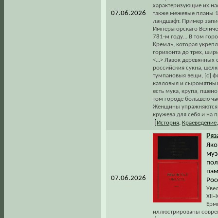
характеризующие их на
07.06.2026
также межевые планы 1
ландшафт. Пример запис
Императорскаго Величес
781-м году... В том го
Кремль, которая укреп
горизонта до трех, шир
<...> Лавок деревянных
российския сукна, шел
тумпановыя вещи, [c] 
казловыя и сыромятныя
есть мука, крупа, пшен
том городе большею час
Женщины упражняются в
кружева для себя и на п
[
История
,
Краеведение
Ряз
Яко
муз
пол
пам
07.06.2026
Рос
Увел
XII–
Ерм
иллюстрированы совре