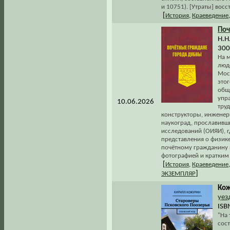
и 10751). [Утраты] восст
[
История
,
Краеведение
По
Н.Н
300
На м
люд
Мос
этог
общ
упр
10.06.2026
тру
конструкторы, инженер
наукоград, прославивш
исследований (ОИЯИ), 
представления о физик
почётному гражданину 
фотографией и кратким 
[
История
,
Краеведение
]
ЭКЗЕМПЛЯР
Кож
уез
ISB
"На 
сост