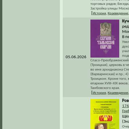
торговых рядов; Беседк
Застройка улицы Моско
[
История
,
Краеведение
Куч
ред
Мос
В пе
Увел
дух
учи
подв
05.06.2026
Спасо-Преображенский 
(Троицкая), церковь в 
во имя архидиакона Ст
(Варваринская) и пр.; 
Троицком. Кроме того, 
епархии XVIII–XIX веко
Тамбовского края.
[
История
,
Краеведение
Ров
176
Гре
Щёл
(Зн
Очер