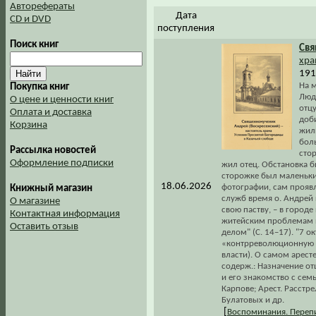
Авторефераты
Дата
CD и DVD
поступления
Поиск книг
Св
хра
1912
На м
Покупка книг
Люд
О цене и ценности книг
отцу
Оплата и доставка
доб
Корзина
жили
боль
Рассылка новостей
стор
Оформление подписки
жил отец. Обстановка бы
сторожке был маленьки
18.06.2026
фотографии, сам проявл
Книжный магазин
служб время о. Андрей
О магазине
свою паству, – в городе
Контактная информация
житейским проблемам и
Оставить отзыв
делом" (С. 14–17). "7 о
«контрреволюционную д
власти). О самом аресте
содерж.: Назначение от
и его знакомство с се
Карпове; Арест. Расстр
Булатовых и др.
[
Воспоминания. Переп