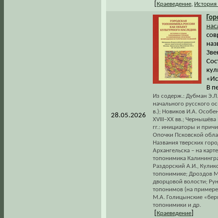
[
Краеведение
,
История
Гор
нас
сов
наз
Зве
Сос
кул
«Ис
В п
Из содерж.: Дубман Э.Л
начального русского ос
в.); Новиков И.А. Осо
28.05.2026
XVIII–XX вв.; Чернышёв
гг.: инициаторы и прич
Опочки Псковской облас
Названия тверских гор
Архангельска – на карте
топонимика Калининград
Раздорский А.И., Кулик
топонимике; Дроздов М.
дворцовой волости; Рун
топонимов (на примере
М.А. Голицынские «бер
топонимики и др.
[
]
Краеведение