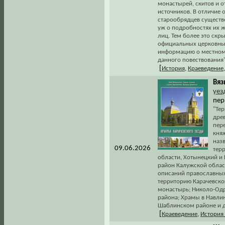
монастырей, скитов и о
источников. В отличие
старообрядцев существо
уж о подробностях их ж
лиц. Тем более это скр
официальных церковных
информацию о местном 
данного повествования"
[
История
,
Краеведение
Вяз
уез
пер
"Те
древ
пере
княж
назв
09.06.2026
тер
области, Хотынецкий и
район Калужской област
описаний православных
территорию Карачевског
монастырь; Николо-Одр
района; Храмы в Навли
Шаблинском районе и д
[
Краеведение
,
История