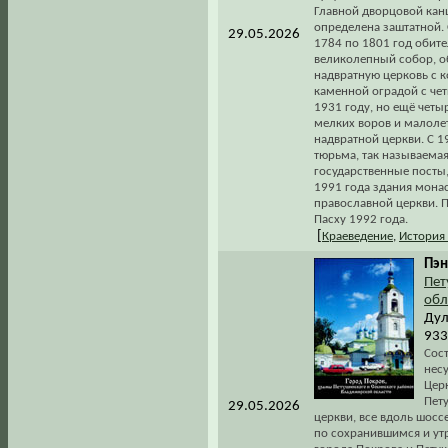
Главной дворцовой канц
определена заштатной.
29.05.2026
1784 по 1801 год обит
великолепный собор, о
надвратную церковь с к
каменной оградой с чет
1931 году, но ещё четы
мелких воров и малоле
надвратной церкви. С 1
тюрьма, так называемая
государственные посты,
1991 года здания мона
православной церкви. 
Пасху 1992 года.
[
Краеведение
,
История
Пэн
Пет
обл
Дул
933
Сос
несу
Церк
Пет
29.05.2026
церкви, все вдоль шосс
по сохранившимся и у