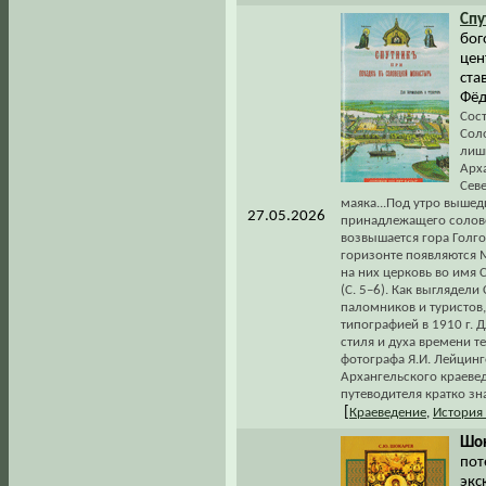
Спу
бог
цен
ста
Фёд
Сост
Сол
лиш
Арх
Сев
маяка...Под утро вышед
27.05.2026
принадлежащего солове
возвышается гора Голго
горизонте появляются 
на них церковь во имя 
(С. 5–6). Как выглядели
паломников и туристов
типографией в 1910 г.
стиля и духа времени т
фотографа Я.И. Лейцинг
Архангельского краевед
путеводителя кратко зн
[
Краеведение
,
История
Шок
пот
экс