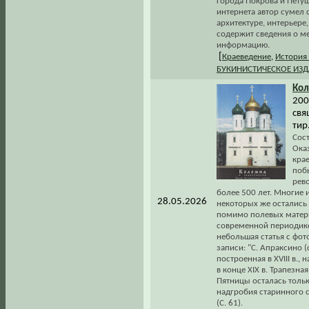
города Покрова и Пету
интернета автор сумел
архитектуре, интерьере
содержит сведения о ме
информацию.
[
Краеведение
,
История
БУКИНИСТИЧЕСКОЕ ИЗ
Ко
200
свя
тир
Сост
Ока
кра
побы
рев
более 500 лет. Многие 
28.05.2026
некоторых же остались
помимо полевых матер
современной периодике
небольшая статья с фот
записи: "С. Апраксино 
построенная в XVIII в.
в конце XIX в. Трапезн
Пятницы осталась тольк
надгробия старинного с
(С. 61).