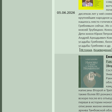
сов
вотч
поче
05.06.2026
десятков лет у неё сме
крупнейшее народное ш
нашлось место готическ
Гребневым сейчас. Из с
князей Трубецких; Княз
Дети князя Юрия Петров
Андрей Аркадьевич Ков
усадьбы Гребнево, бизн
усадьбы Гребнево и др.
[
История
,
Краеведение
Еме
Рах
(Во
Сос
Уме
Рах
обла
каж
написаны Второй и Тре
также более 80 романсо
вскоре после его отъез
первая в истории моно
описании жизни имения 
архива Тамбовской обла