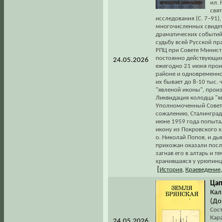
ил. 
свя
исследования (С. 7–91)
многочисленных свидет
драматических событий 
судьбу всей Русской пр
РПЦ при Совете Министр
постоянно действующих
24.05.2026
ежегодно 21 июня прои
районе и одновременно 
их бывает до 8-10 тыс. 
"явленой иконы", прои
Ликвидация колодца "яв
Уполномоченный Совета 
сожалению, Сталинградс
июне 1959 года попытал
икону из Покровского 
о. Николай Попов, и д
прихожан оказали посл
загнав его в алтарь и 
хранившаяся у урюпинце
[
История
,
Краеведение
Цап
Кал
(До
Сост
Кар
24.05.2026