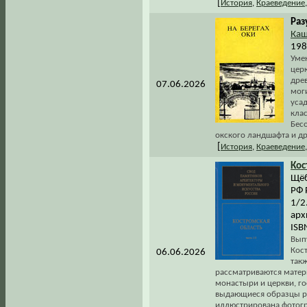
[
История
,
Краеведение
Раз
Ка
198
Уме
цер
древ
07.06.2026
моги
усад
кла
Бесо
окского ландшафта и др
[
История
,
Краеведение
Кос
Щёб
РФ 
1/2
арх
ISB
Вып
Кос
06.06.2026
так
рассматриваются матер
монастыри и церкви, г
выдающиеся образцы ря
иллюстрирована фотогр