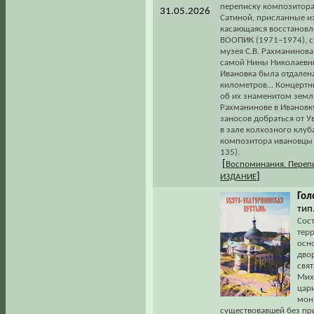
переписку композитора
31.05.2026
Сатиной, присланные из 
касающаяся восстановл
ВООПИК (1971–1974), с
музея С.В. Рахманинов
самой Нины Николаевны
Ивановка была отдален
километров... Концертн
об их знаменитом земля
Рахманинове в Ивановк
заносов добраться от У
в зале колхозного клуб
композитора ивановцы 
135).
[
Воспоминания. Переп
]
ИЗДАНИЕ
Гол
тип.
Сос
тер
осно
дво
свя
Мих
цар
мон
существовавшей без при