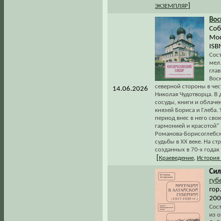
]
ЭКЗЕМПЛЯР
Вос
Соб
Мос
ISB
Сос
мел.
гла
Вос
северной стороны в чес
14.06.2026
Николая Чудотворца. В 
сосуды, книги и облаче
князей Бориса и Глеба.
период внес в него сво
гармонией и красотой" 
Романова-Борисоглебска
судьбы в XX веке. На с
созданных в 70-х годах
[
Краеведение
,
История
Сил
губ
гор
200
Сос
из 