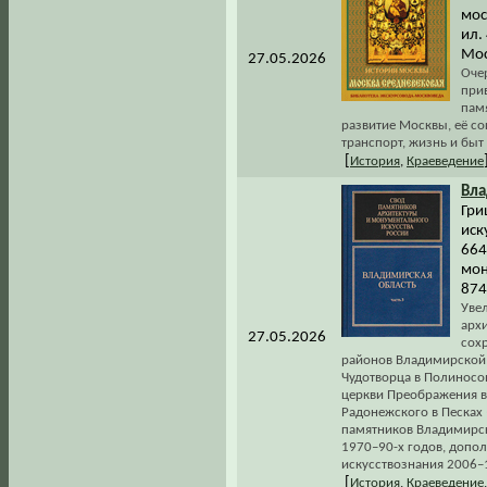
мос
ил.
Мос
27.05.2026
Очер
при
пам
развитие Москвы, её со
транспорт, жизнь и быт
[
История
,
Краеведение
Вла
Гри
иск
664
мон
874
Увел
архи
27.05.2026
сох
районов Владимирской 
Чудотворца в Полиносов
церкви Преображения в 
Радонежского в Песках 
памятников Владимирск
1970–90-х годов, допо
искусствознания 2006–1
[
История
,
Краеведение