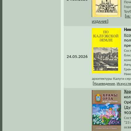
Поче
Горо
Труб
[
Ис
]
ИЗДАНИЕ
Ник
Коз
пол
пре
Сос
близ
24.05.2026
ком
Авч
Грем
Ник
архитектуры Калуги сере
[
Краеведение
,
Искусст
Хр
кол
Орё
(Ду
903
Сост
"23
осв