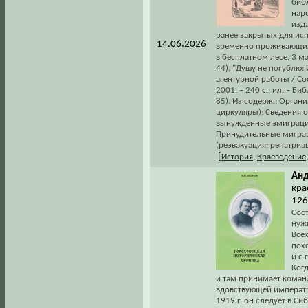
биб
наро
изда
ранее закрытых для исп
14.06.2026
временно проживающих
в бесплатном лесе. 3 мар
44). "Душу не погублю:
агентурной работы / Со
2001. – 240 с.: ил. – Би
85). Из содерж.: Орган
циркуляры); Сведения 
вынужденные эмиграци
Принудительные мигра
(реэвакуация; репатриац
[
История
,
Краеведение
Анд
кра
126
Сос
нужн
Всех
пох
и с 
Когд
и там принимает коман
вдовствующей императр
1919 г. он следует в С