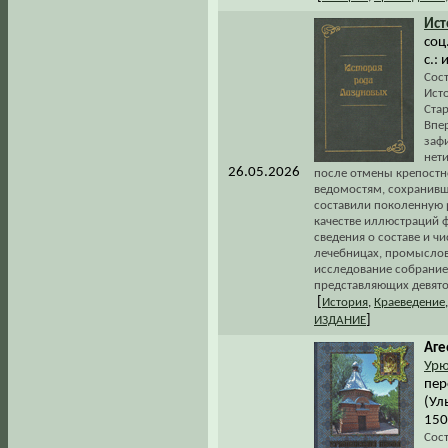
Ист
соц
с.:
Сост
Исто
Ста
Впе
зафи
нет
26.05.2026
после отмены крепостн
ведомостям, сохранивш
составили поколенную 
качестве иллюстраций 
сведения о составе и ч
лечебницах, промыслов
исследование собрание
представляющих девято
[
История
,
Краеведение
]
ИЗДАНИЕ
Аге
Урю
пер
(Ул
150
Сост