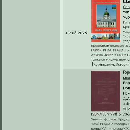
Шат
Сев
тип
906
Пят
Бря
уезд
09.06.2026
"Хра
уезд
проводили полевые исс
ГАРФа, РГИА, РГАДА, Го
Архива ИИМК в Санкт-Пе
также со множеством о
[
Краеведение
,
История
Гор
меж
Вор
Нов
Пск
Д.А
«Ис
202
ISBN/ISSN 978-5-936
Увелич. формат. Продо
1356 РГАДА о городах 
конца XVIII – начала XI