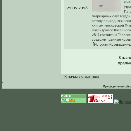
жил
утр
22.05.2026
Пат
патриарших слуг (судей,
автору приходится иссл
книгам московской Тиун
Патриаршего Казенного
281) состоит из "палео
содержит ценные краев
[
История
,
Краеведение
Стра
предыд
К началу страницы
.
При оформлении сайта