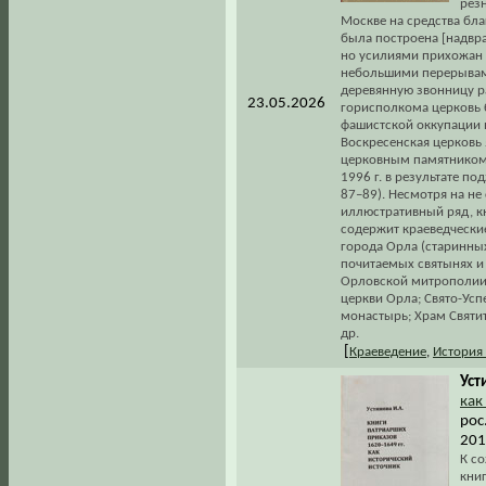
рез
Москве на средства бла
была построена [надвра
но усилиями прихожан о
небольшими перерывами
деревянную звонницу р
23.05.2026
горисполкома церковь 
фашистской оккупации в
Воскресенская церковь
церковным памятником а
1996 г. в результате п
87–89). Несмотря на н
иллюстративный ряд, к
содержит краеведчески
города Орла (старинных
почитаемых святынях и
Орловской митрополии
церкви Орла; Свято-Ус
монастырь; Храм Святи
др.
[
Краеведение
,
История
Уст
как
рос
201
К с
кни