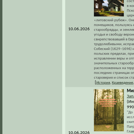
сос
в ко
Пск
цер
«литовский рубеж». Он
помещиков, пользуясь 
10.06.2026
старообрядцы, и земле
угодья и свободу верои
свирепствовавшей в Евр
трудолюбивыми, исправ
Собеский (1629–1696) 
польских пределах, при
исправлении веры и отп
значительных старообря
расположенных на терр
последних страницах о
староверия и список ст
[
История
,
Краеведение
Мих
Зап
(Ин
990
"До
исс
скит
Пат
Гла
10.06.2026