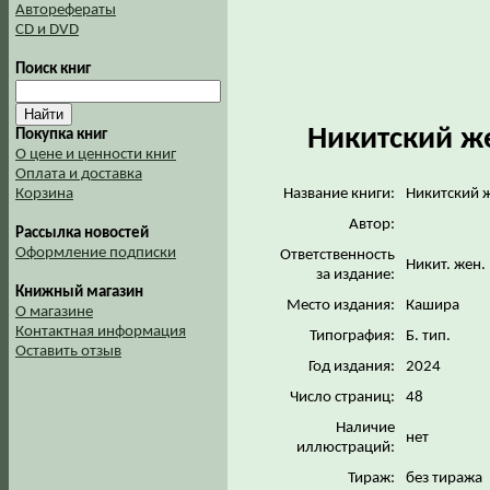
Авторефераты
CD и DVD
Поиск книг
Никитский ж
Покупка книг
О цене и ценности книг
Оплата и доставка
Корзина
Название книги:
Никитский ж
Автор:
Рассылка новостей
Оформление подписки
Ответственность
Никит. жен
за издание:
Книжный магазин
Место издания:
Кашира
О магазине
Контактная информация
Типография:
Б. тип.
Оставить отзыв
Год издания:
2024
Число страниц:
48
Наличие
нет
иллюстраций:
Тираж:
без тиража