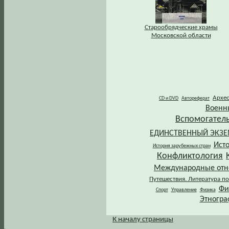
Старообрядческие храмы
Московской области
Архе
CD и DVD
Автореферат
Военн
Вспомогател
ЕДИНСТВЕННЫЙ ЭКЗ
Ист
История зарубежных стран
Конфликтология
Международные от
Путешествия. Литература по
Фи
Спорт
Управление
Физика
Этногра
К началу страницы
.